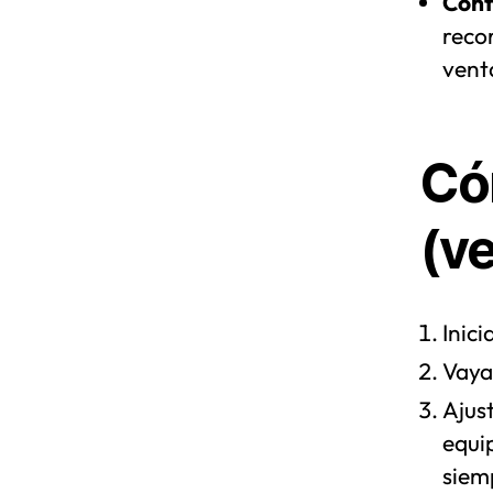
Contr
recor
vent
Có
(v
Inic
Vaya
Ajust
equip
siemp