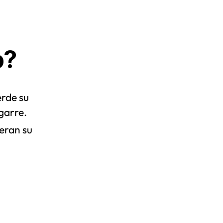
o?
erde su
garre.
eran su