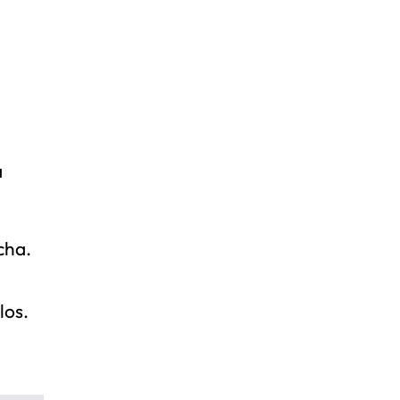
a
cha.
los.