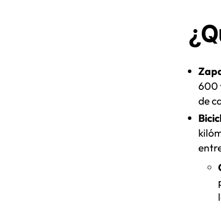
¿Q
Zapa
600 
de ca
Bicic
kilóm
entr