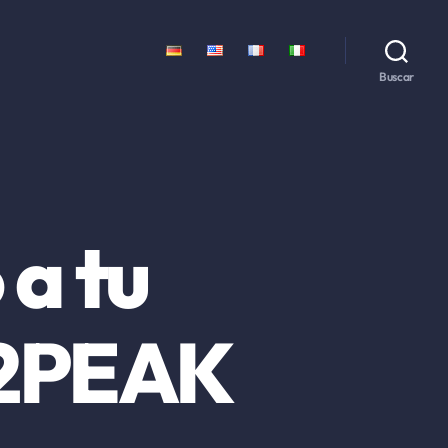
Buscar
a tu
 2PEAK