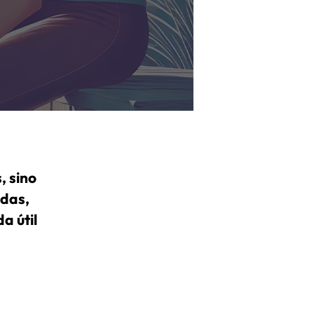
, sino
adas,
a útil