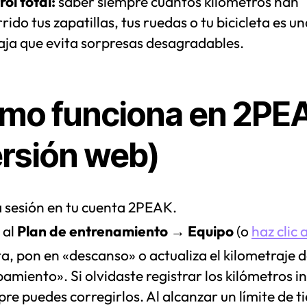
ol total:
saber siempre cuántos kilómetros han
rido tus zapatillas, tus ruedas o tu bicicleta es u
aja que evita sorpresas desagradables.
mo funciona en 2PE
ersión web)
ia sesión en tu cuenta 2PEAK.
 al
Plan de entrenamiento
→
Equipo
(o
haz clic 
a, pon en «descanso» o actualiza el kilometraje d
amiento». Si olvidaste registrar los kilómetros in
re puedes corregirlos. Al alcanzar un límite de 