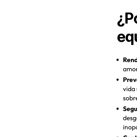
¿P
eq
Rend
amor
Prev
vida 
sobr
Segu
desg
inop