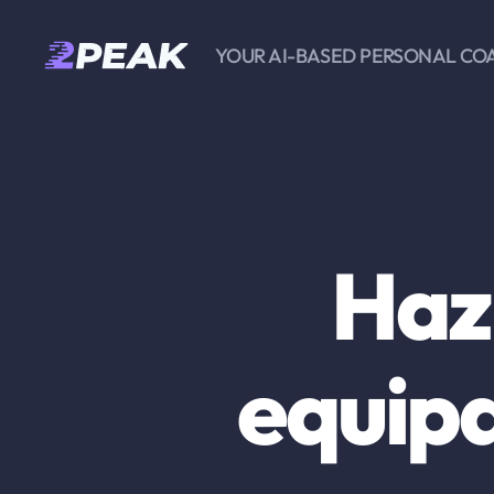
YOUR AI-BASED PERSONAL CO
2PEAK
Knowledge
Base
Haz
equip