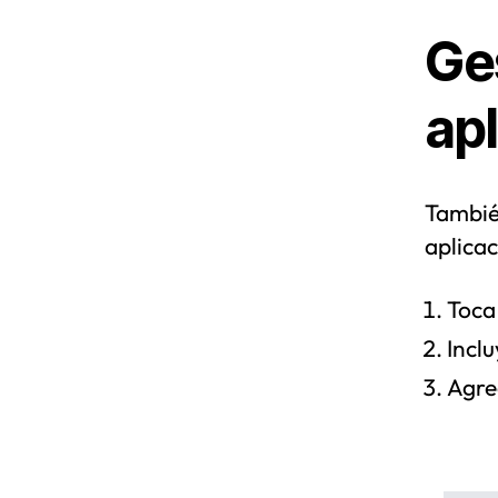
Ge
ap
Tambié
aplicac
Toca 
Incl
Agreg