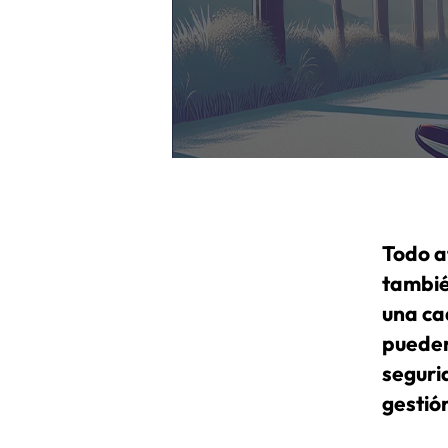
Todo a
tambié
una ca
pueden
segurid
gestió