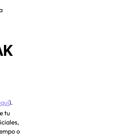
na
AK
aquí
).
e tu
iciales,
tiempo o