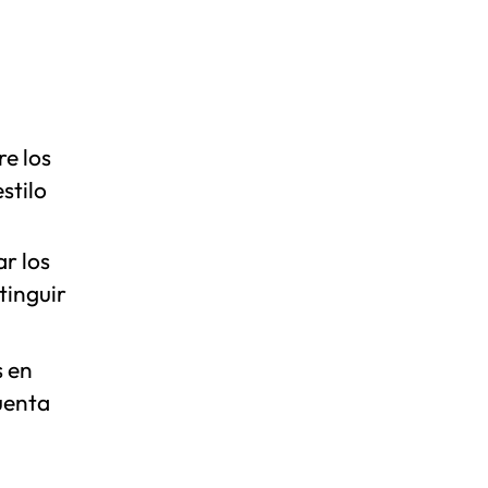
re los
stilo
r los
tinguir
s en
uenta