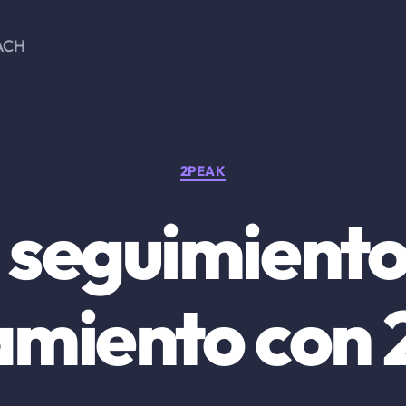
ACH
Categorías
2PEAK
 seguimiento 
amiento con