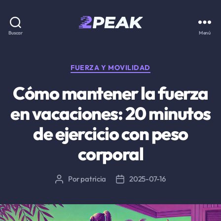
2PEAK
Buscar
Menú
Knowledge
Base
Categorías
FUERZA Y MOVILIDAD
Cómo mantener la fuerza
en vacaciones: 20 minutos
de ejercicio con peso
corporal
Por
patricia
2025-07-16
Autor
Fecha
de
de
la
la
entrada
entrada