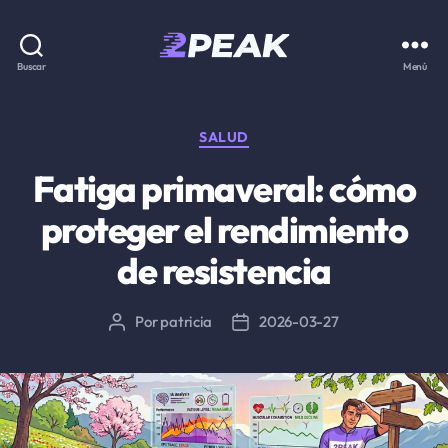
2PEAK
Buscar
Menú
Knowledge
Base
Categorías
SALUD
Fatiga primaveral: cómo
proteger el rendimiento
de resistencia
Por
patricia
2026-03-27
Autor
Fecha
de
de
la
la
entrada
entrada