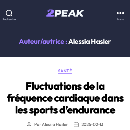
2PEAK
Recherche
Menu
Knowledge
Base
Auteur/autrice :
Alessia Hasler
Catégories
SANTÉ
Fluctuations de la
fréquence cardiaque dans
les sports d’endurance
Par
Alessia Hasler
2025-02-13
Auteur
Date