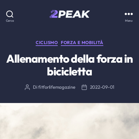
2PEAK
Cerca
Menu
Knowledge
Base
Categorie
CICLISMO
FORZA E MOBILITÀ
Allenamento della forza in
bicicletta
Di
fitforlifemagazine
2022-09-01
Autore
Data
articolo
dell'articolo