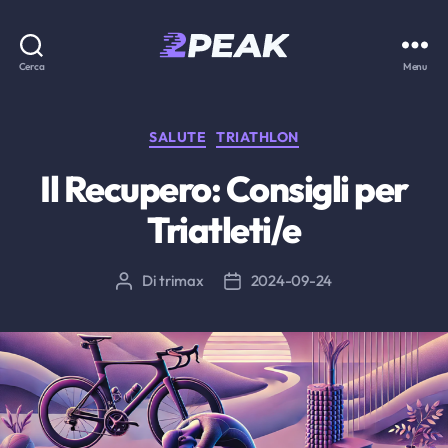
2PEAK
Cerca
Menu
Knowledge
Base
Categorie
SALUTE
TRIATHLON
Il Recupero: Consigli per
Triatleti/e
Di
trimax
2024-09-24
Autore
Data
articolo
dell'articolo