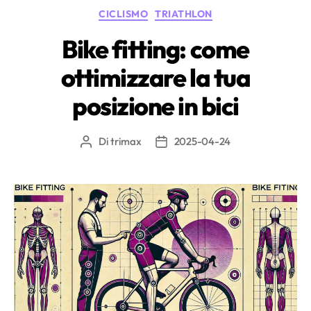
del
Categorie
CICLISMO
TRIATHLON
trail
running”
Bike fitting: come
ottimizzare la tua
posizione in bici
Di
trimax
2025-04-24
Autore
Data
articolo
dell'articolo