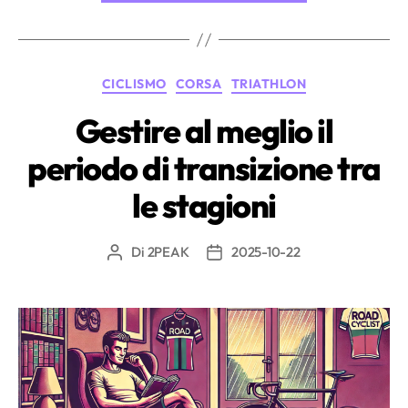
e
vita
reale:
Categorie
CICLISMO
CORSA
TRIATHLON
come
pianificare
Gestire al meglio il
una
periodo di transizione tra
stagione
intelligente
le stagioni
con
2PEAK”
Di
2PEAK
2025-10-22
Autore
Data
articolo
dell'articolo