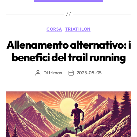
Brick
Training
nel
Categorie
CORSA
TRIATHLON
Triathlon”
Allenamento alternativo: i
benefici del trail running
Di
trimax
2025-05-05
Autore
Data
articolo
dell'articolo