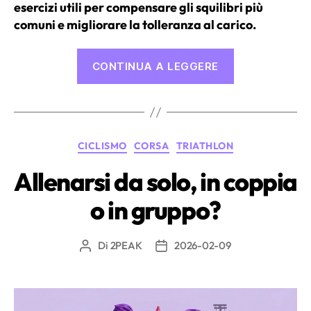
esercizi utili per compensare gli squilibri più
comuni e migliorare la tolleranza al carico.
“L’importanza
CONTINUA A LEGGERE
della
forza
e
del
Categorie
CICLISMO
CORSA
TRIATHLON
condizioname
per
Allenarsi da solo, in coppia
i
o in gruppo?
triatleti”
Di
2PEAK
2026-02-09
Autore
Data
articolo
dell'articolo