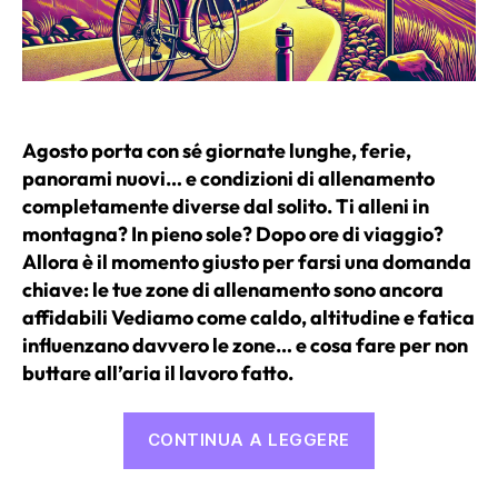
Agosto porta con sé giornate lunghe, ferie,
panorami nuovi… e condizioni di allenamento
completamente diverse dal solito. Ti alleni in
montagna? In pieno sole? Dopo ore di viaggio?
Allora è il momento giusto per farsi una domanda
chiave: le tue zone di allenamento sono ancora
affidabili
Vediamo come caldo, altitudine e fatica
influenzano davvero le zone… e cosa fare per non
buttare all’aria il lavoro fatto.
“Le
CONTINUA A LEGGERE
tue
zone