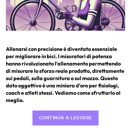
Allenarsi con precisione è diventato essenziale
per migliorare in bici. I misuratori di potenza
hanno rivoluzionato l’allenamento permettendo
di misurare lo sforzo reale prodotto, direttamente
sui pedali, sulla guarnitura o sul mozzo. Questo
dato oggettivo è una miniera d’oro per fisiologi,
coach e atleti stessi. Vediamo come sfruttarlo al
meglio.
“Misuratore
CONTINUA A LEGGERE
di
potenza: