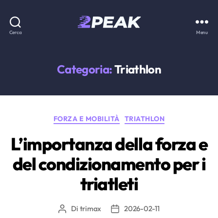
2PEAK
Cerca
Menu
Knowledge
Base
Categoria:
Triathlon
Categorie
FORZA E MOBILITÀ
TRIATHLON
L’importanza della forza e
del condizionamento per i
triatleti
Di
trimax
2026-02-11
Autore
Data