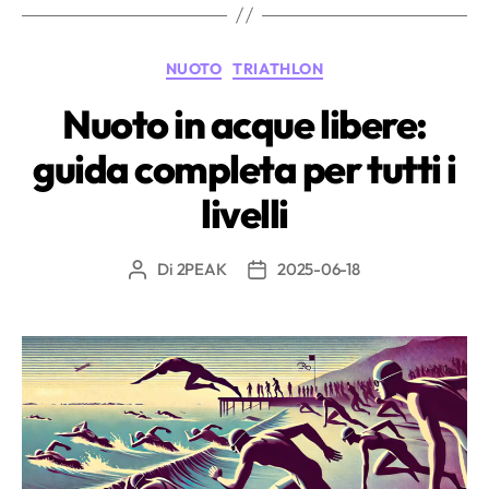
di
allenamento
Categorie
NUOTO
TRIATHLON
valgono
ancora
Nuoto in acque libere:
con
guida completa per tutti i
caldo,
altitudine
livelli
e
fatica?”
Di
2PEAK
2025-06-18
Autore
Data
articolo
dell'articolo