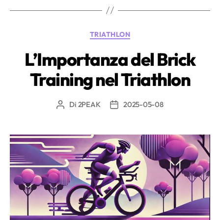
perché
e
Categorie
TRIATHLON
come
usarlo
L’Importanza del Brick
nei
Training nel Triathlon
tuoi
allenamenti”
Di
2PEAK
2025-05-08
Autore
Data
articolo
dell'articolo