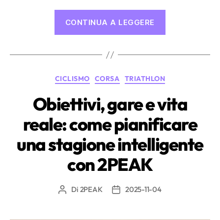
“Allenarsi
CONTINUA A LEGGERE
da
solo,
in
coppia
Categorie
CICLISMO
CORSA
TRIATHLON
o
in
Obiettivi, gare e vita
gruppo?”
reale: come pianificare
una stagione intelligente
con 2PEAK
Di
2PEAK
2025-11-04
Autore
Data
articolo
dell'articolo