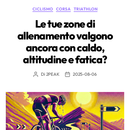
periodo
Categorie
CICLISMO
CORSA
TRIATHLON
di
transizione
Le tue zone di
tra
allenamento valgono
le
stagioni”
ancora con caldo,
altitudine e fatica?
Di
2PEAK
2025-08-06
Autore
Data
articolo
dell'articolo