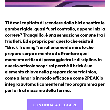
Ti è mai capitato di scendere dalla bici e sentire le
gambe rigide, quasi fuori controllo, appena inizi a
correre? Tranquillo, è una sensazione comune tra i
triatleti. Ed è proprio per questo che esiste il
“Brick Training”: un allenamento mirato che
prepara corpo e mente ad affrontare quel
momento critico di passaggio tra le discipline. In
questo articolo scoprirai perché il brick è un
elemento chiave nella preparazione triathlon,
come allenarlo in modo efficace e come 2PEAK lo
integra automaticamente nel tuo programma per
portarti al massimo della forma.
“L’Importanz
CONTINUA A LEGGERE
del