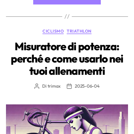
in
acque
libere:
guida
Categorie
CICLISMO
TRIATHLON
completa
per
Misuratore di potenza:
tutti
perché e come usarlo nei
i
livelli”
tuoi allenamenti
Di
trimax
2025-06-04
Autore
Data
articolo
dell'articolo