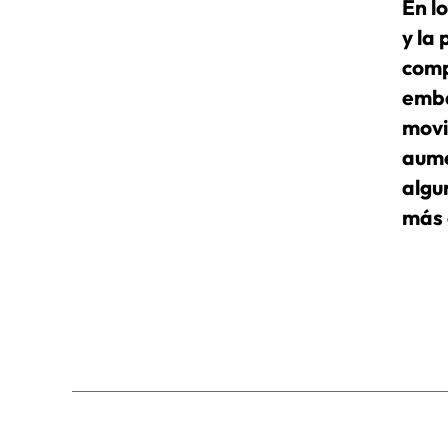
En l
y ​​
comp
emba
movi
aume
algun
más 