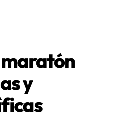
y maratón
ias y
íficas