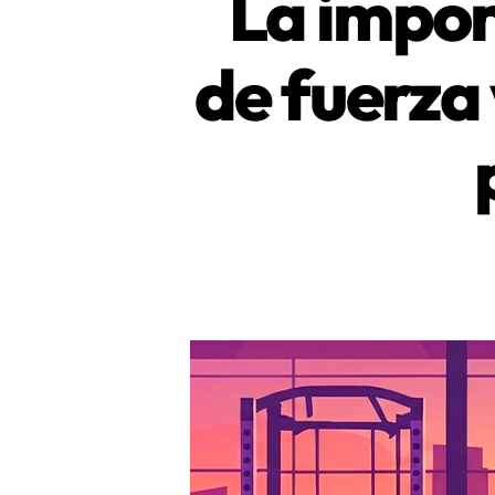
La impor
de fuerza 