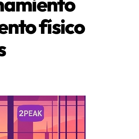
enamiento
ento físico
s