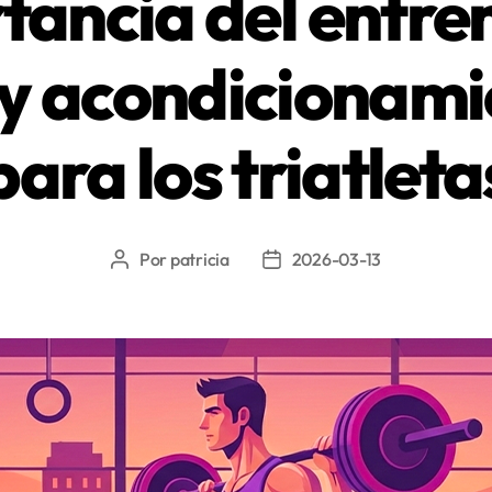
tancia del entr
y ​​acondicionami
para los triatleta
Por
patricia
2026-03-13
Autor
Fecha
de
de
la
la
entrada
entrada