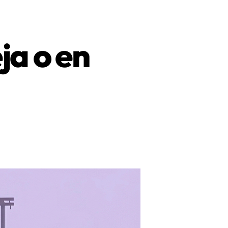
miento
ja o en