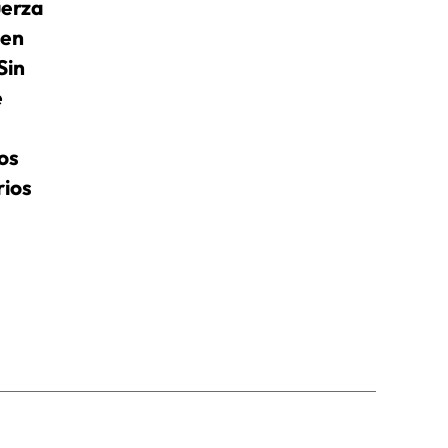
uerza
 en
Sin
e
os
rios
to