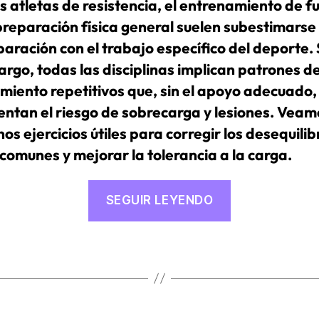
os atletas de resistencia, el entrenamiento de f
la preparación física general suelen subestimarse
aración con el trabajo específico del deporte. 
rgo, todas las disciplinas implican patrones d
miento repetitivos que, sin el apoyo adecuado,
ntan el riesgo de sobrecarga y lesiones. Veam
os ejercicios útiles para corregir los desequilib
comunes y mejorar la tolerancia a la carga.
«La
SEGUIR LEYENDO
importancia
del
entrenamien
de
fuerza