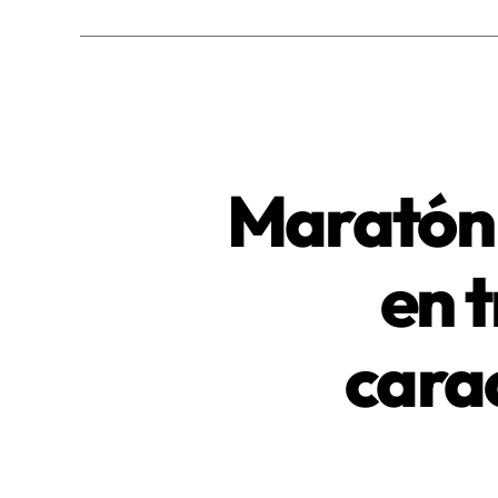
Maratón 
en t
carac