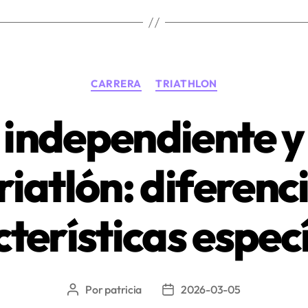
pareja
o
en
grupo?»
Categorías
CARRERA
TRIATHLON
independiente 
riatlón: diferenc
terísticas espec
Por
patricia
2026-03-05
Autor
Fecha
de
de