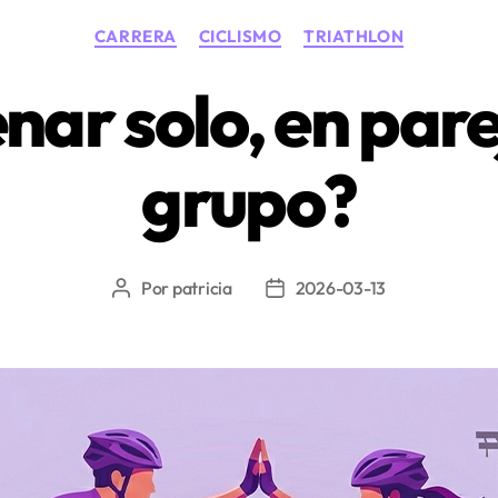
y
Categorías
CARRERA
CICLISMO
TRIATHLON
acondiciona
nar solo, en pare
físico
para
grupo?
los
triatletas»
Por
patricia
2026-03-13
Autor
Fecha
de
de
la
la
entrada
entrada