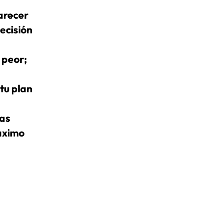
arecer
decisión
 peor;
tu plan
las
máximo