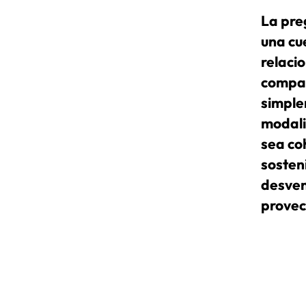
La pre
una cue
relaci
compañ
simple
modali
sea co
sosteni
desven
provec