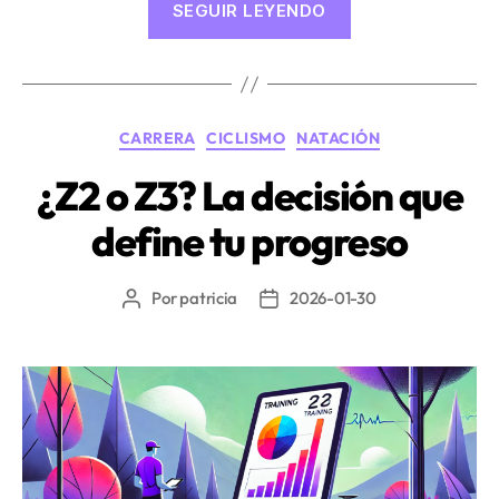
SEGUIR LEYENDO
independiente
y
maratón
en
Categorías
CARRERA
CICLISMO
NATACIÓN
triatlón:
diferencias
¿Z2 o Z3? La decisión que
y
define tu progreso
características
específicas»
Por
patricia
2026-01-30
Autor
Fecha
de
de
la
la
entrada
entrada