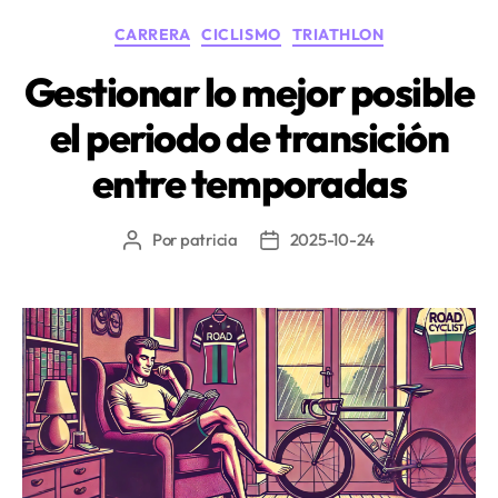
real:
Categorías
CARRERA
CICLISMO
TRIATHLON
Cómo
planificar
Gestionar lo mejor posible
una
el periodo de transición
temporada
inteligente
entre temporadas
con
2PEAK»
Por
patricia
2025-10-24
Autor
Fecha
de
de
la
la
entrada
entrada