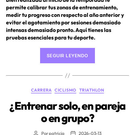
permite calibrar tus zonas de entrenamiento,
medir tu progreso con respecto al año anterior y
evitar el agotamiento por sesiones demasiado
intensas demasiado pronto. Aquí tienes las
pruebas esenciales para tu deporte.
«Pruebas
SEGUIR LEYENDO
de
aptitud
física
al
Categorías
CARRERA
CICLISMO
TRIATHLON
inicio
de
¿Entrenar solo, en pareja
la
o en grupo?
temporada:
FTP,
MAS,
Por
patricia
2026-03-13
Autor
Fecha