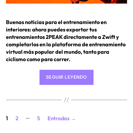
Buenas noticias para el entrenamiento en
interiores: ahora puedes exportar tus
entrenamientos 2PEAK directamente a Zwift y
completarlos en la plataforma de entrenamiento
virtual más popular del mundo, tanto para
ciclismo como para correr.
«Cómo
SEGUIR LEYENDO
sincronizar
tus
entrenamientos
2PEAK
Posts
con
…
1
2
5
Entradas
→
Zwift»
pagination