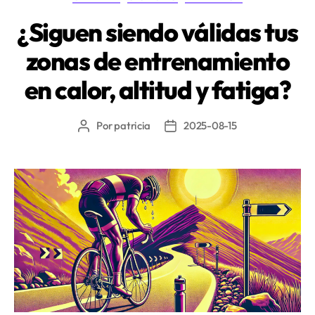
periodo
de
¿Siguen siendo válidas tus
transición
zonas de entrenamiento
entre
temporadas»
en calor, altitud y fatiga?
Por
patricia
2025-08-15
Autor
Fecha
de
de
la
la
entrada
entrada