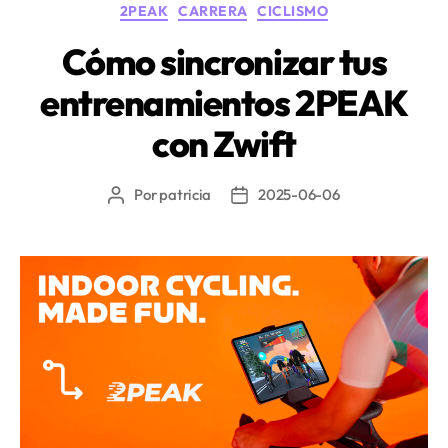
Categorías
2PEAK
CARRERA
CICLISMO
de
entrenamiento
Cómo sincronizar tus
en
entrenamientos 2PEAK
calor,
altitud
con Zwift
y
fatiga?»
Por
patricia
2025-06-06
Autor
Fecha
de
de
la
la
entrada
entrada