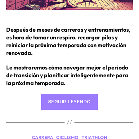
Después de meses de carreras y entrenamientos,
es hora de tomar un respiro, recargar pilas y
reiniciar la próxima temporada con motivación
renovada.
Le mostraremos cómo navegar mejor el período
de transición y planificar inteligentemente para
la próxima temporada.
«Gestionar
SEGUIR LEYENDO
lo
mejor
posible
el
Categorías
CARRERA
CICLISMO
TRIATHLON