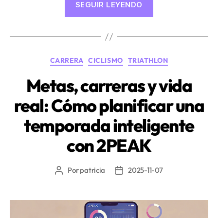
SEGUIR LEYENDO
o
Z3?
La
decisión
Categorías
CARRERA
CICLISMO
TRIATHLON
que
define
Metas, carreras y vida
tu
real: Cómo planificar una
progreso»
temporada inteligente
con 2PEAK
Por
patricia
2025-11-07
Autor
Fecha
de
de
la
la
entrada
entrada