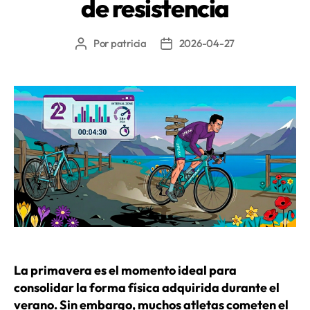
de resistencia
debes
cuidar»
Por
patricia
2026-04-27
Autor
Fecha
de
de
la
la
entrada
entrada
La primavera es el momento ideal para
consolidar la forma física adquirida durante el
verano. Sin embargo, muchos atletas cometen el