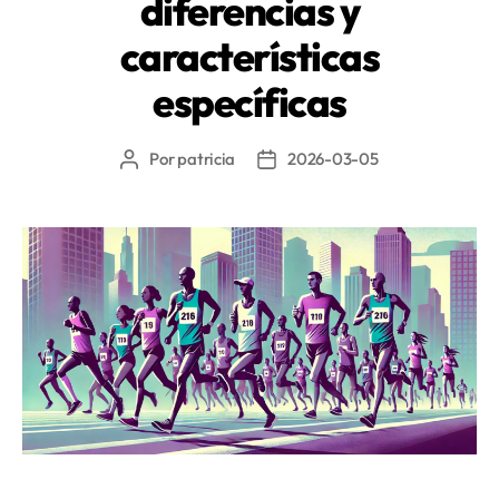
diferencias y
características
específicas
Por
patricia
2026-03-05
Autor
Fecha
de
de
la
la
entrada
entrada