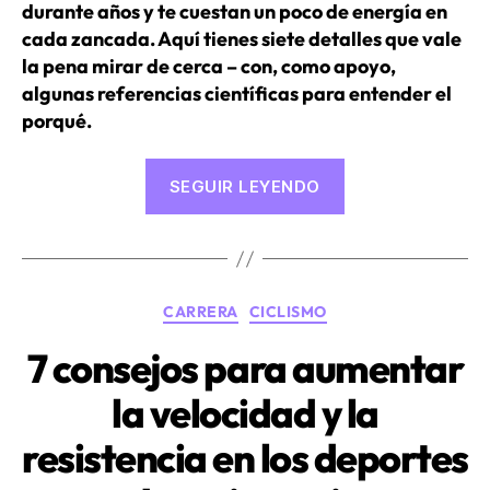
durante años y te cuestan un poco de energía en
cada zancada. Aquí tienes siete detalles que vale
la pena mirar de cerca – con, como apoyo,
algunas referencias científicas para entender el
porqué.
«Corre
SEGUIR LEYENDO
de
forma
más
eficiente:
Categorías
CARRERA
CICLISMO
7
aspectos
7 consejos para aumentar
de
la velocidad y la
la
técnica
resistencia en los deportes
que