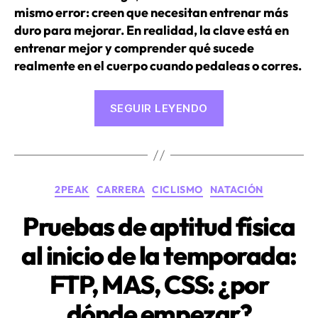
mismo error: creen que necesitan entrenar más
duro para mejorar. En realidad, la clave está en
entrenar mejor y comprender qué sucede
realmente en el cuerpo cuando pedaleas o corres.
«7
SEGUIR LEYENDO
consejos
para
aumentar
la
Categorías
2PEAK
CARRERA
CICLISMO
NATACIÓN
velocidad
y
Pruebas de aptitud física
la
al inicio de la temporada:
resistencia
en
FTP, MAS, CSS: ¿por
los
dónde empezar?
deportes