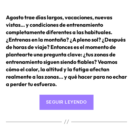
Agosto trae días largos, vacaciones, nuevas
vistas… y condiciones de entrenamiento
completamente diferentes a las habituales.
¿Entrenas en la montaña? ¿A pleno sol? ¿Después
de horas de viaje? Entonces es el momento de
plantearte una pregunta clave: ¿tus zonas de
entrenamiento siguen siendo fiables?
Veamos
cómo el calor, la altitud y la fatiga afectan
realmente a las zonas… y qué hacer para no echar
a perder tu esfuerzo.
«¿Siguen
SEGUIR LEYENDO
siendo
válidas
tus
zonas