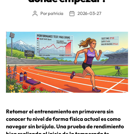
de
resistencia»
Por
patricia
2026-03-27
Autor
Fecha
de
de
la
la
entrada
entrada
Retomar el entrenamiento en primavera sin
conocer tu nivel de forma física actual es como
navegar sin brújula. Una prueba de rendimiento
bien realizada al inicio de la temporada te