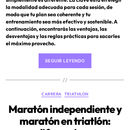
la modalidad adecuada para cada sesión, de
modo que tu plan sea coherente y tu
entrenamiento sea más efectivo y sostenible. A
continuación, encontrarás las ventajas, las
desventajas y las reglas prácticas para sacarles
el máximo provecho.
«¿Entrenar
SEGUIR LEYENDO
solo,
en
pareja
o
Categorías
CARRERA
TRIATHLON
en
grupo?»
Maratón independiente y
maratón en triatlón: