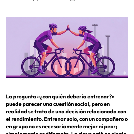
de
de
CSS:
la
la
¿por
entrada
entrada
dónde
empezar?»
La pregunta «¿con quién debería entrenar?»
puede parecer una cuestión social, pero en
realidad se trata de una decisión relacionada con
el rendimiento. Entrenar solo, con un compañero o
en grupo no es necesariamente mejor ni peor;
simplemente es diferente. La clave está en elegir