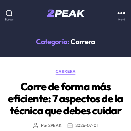
2PEAK
Buscar
Menú
Knowledge
Base
Categoría:
Carrera
Categorías
CARRERA
Corre de forma más
eficiente: 7 aspectos de la
técnica que debes cuidar
Por
2PEAK
2026-07-01
Autor
Fecha