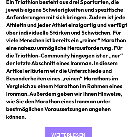
Ein Triathlon besteht aus drei Sportarten, die
jeweils eigene Schwierigkeiten und spezifische
Anforderungen mit sich bringen. Zudem ist jede
Athletin und jeder Athlet einzigartig und verfügt
über individuelle Stärken und Schwächen. Für
viele Menschen ist bereits ein „reiner“ Marathon
eine nahezu unmögliche Herausforderung. Für
die Triathlon-Community hingegen ist er „nur“
der letzte Abschnitt eines Ironman. In diesem
Artikel erläutern wir die Unterschiede und
Besonderheiten eines „reinen“ Marathons im
Vergleich zu einem Marathon im Rahmen eines
Ironman. Außerdem geben wir Ihnen Hinweise,
wie Sie den Marathon eines Ironman unter
bestmöglichen Voraussetzungen angehen
können.
«„Reiner“
WEITERLESEN