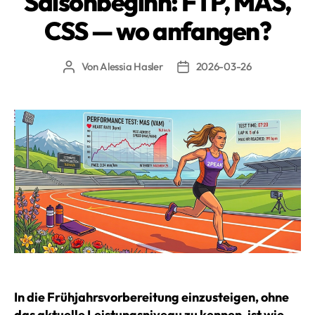
Saisonbeginn: FTP, MAS,
Ausdauersport»
CSS — wo anfangen?
Von
Alessia Hasler
2026-03-26
Beitragsautor
Beitragsdatum
In die Frühjahrsvorbereitung einzusteigen, ohne
das aktuelle Leistungsniveau zu kennen, ist wie