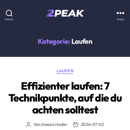
2PEAK
Search
Menü
Wissensbasis
Kategorie:
Laufen
Kategorien
LAUFEN
Effizienter laufen: 7
Technikpunkte, auf die du
achten solltest
Von
Alessia Hasler
2026-07-02
Beitragsautor
Beitragsdatum