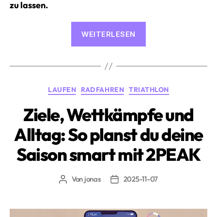
zu lassen.
«Z2
WEITERLESEN
oder
Z3?
Die
Wahl,
Kategorien
LAUFEN
RADFAHREN
TRIATHLON
die
deinen
Ziele, Wettkämpfe und
Fortschritt
Alltag: So planst du deine
formt»
Saison smart mit 2PEAK
Von
jonas
2025-11-07
Beitragsautor
Beitragsdatum