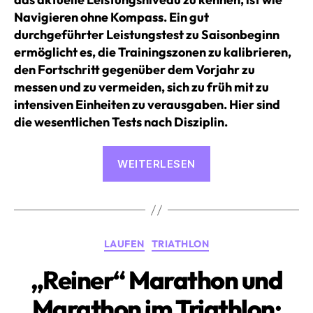
Navigieren ohne Kompass. Ein gut
durchgeführter Leistungstest zu Saisonbeginn
ermöglicht es, die Trainingszonen zu kalibrieren,
den Fortschritt gegenüber dem Vorjahr zu
messen und zu vermeiden, sich zu früh mit zu
intensiven Einheiten zu verausgaben. Hier sind
die wesentlichen Tests nach Disziplin.
«Leistungstests
WEITERLESEN
zu
Saisonbeginn:
FTP,
MAS,
Kategorien
LAUFEN
TRIATHLON
CSS
—
„Reiner“ Marathon und
wo
Marathon im Triathlon:
anfangen?»