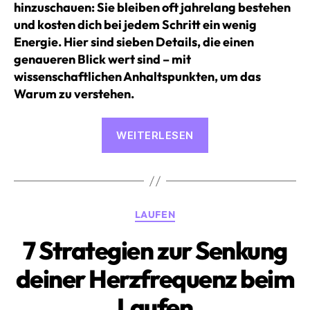
hinzuschauen: Sie bleiben oft jahrelang bestehen
und kosten dich bei jedem Schritt ein wenig
Energie. Hier sind sieben Details, die einen
genaueren Blick wert sind – mit
wissenschaftlichen Anhaltspunkten, um das
Warum zu verstehen.
«Effizienter
WEITERLESEN
laufen:
7
Technikpunkte,
auf
Kategorien
LAUFEN
die
du
7 Strategien zur Senkung
achten
deiner Herzfrequenz beim
solltest»
Laufen