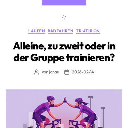
Marathon
und
Marathon
im
Kategorien
LAUFEN
RADFAHREN
TRIATHLON
Triathlon:
Unterschiede
Alleine, zu zweit oder in
und
der Gruppe trainieren?
Besonderheiten»
Von
jonas
2026-02-14
Beitragsautor
Beitragsdatum