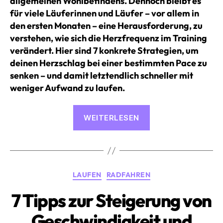
allgemeinen Wohlbefindens. Dennoch bleibt es
für viele Läuferinnen und Läufer – vor allem in
den ersten Monaten – eine Herausforderung, zu
verstehen, wie sich die Herzfrequenz im Training
verändert. Hier sind 7 konkrete Strategien, um
deinen Herzschlag bei einer bestimmten Pace zu
senken – und damit letztendlich schneller mit
weniger Aufwand zu laufen.
«7
WEITERLESEN
Strategien
zur
Senkung
deiner
Kategorien
LAUFEN
RADFAHREN
Herzfrequenz
beim
7 Tipps zur Steigerung von
Laufen»
Geschwindigkeit und