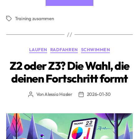
zu
zweit
Training zusammen
oder
Schlagwörter
in
der
Gruppe
Kategorien
LAUFEN
RADFAHREN
SCHWIMMEN
trainieren?»
Z2 oder Z3? Die Wahl, die
deinen Fortschritt formt
Von
Alessia Hasler
2026-01-30
Beitragsautor
Beitragsdatum