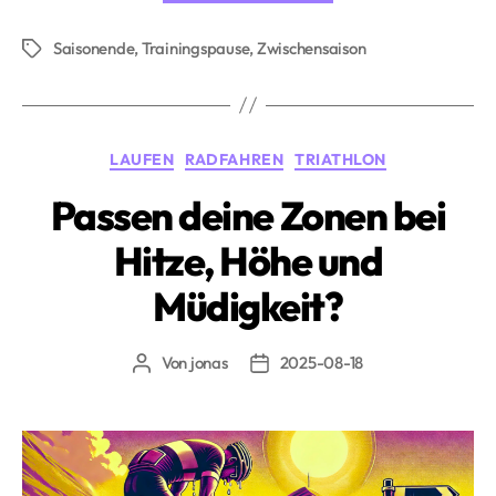
zwischen
Saisonende
,
Trainingspause
,
Zwischensaison
den
Schlagwörter
Saisons
optimal
gestalten»
Kategorien
LAUFEN
RADFAHREN
TRIATHLON
Passen deine Zonen bei
Hitze, Höhe und
Müdigkeit?
Von
jonas
2025-08-18
Beitragsautor
Beitragsdatum