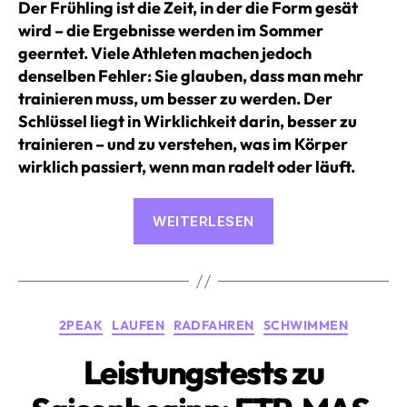
Der Frühling ist die Zeit, in der die Form gesät
wird – die Ergebnisse werden im Sommer
geerntet. Viele Athleten machen jedoch
denselben Fehler: Sie glauben, dass man mehr
trainieren muss, um besser zu werden. Der
Schlüssel liegt in Wirklichkeit darin, besser zu
trainieren – und zu verstehen, was im Körper
wirklich passiert, wenn man radelt oder läuft.
«7
WEITERLESEN
Tipps
zur
Steigerung
von
Kategorien
2PEAK
LAUFEN
RADFAHREN
SCHWIMMEN
Geschwindigkeit
und
Leistungstests zu
Ausdauer
im