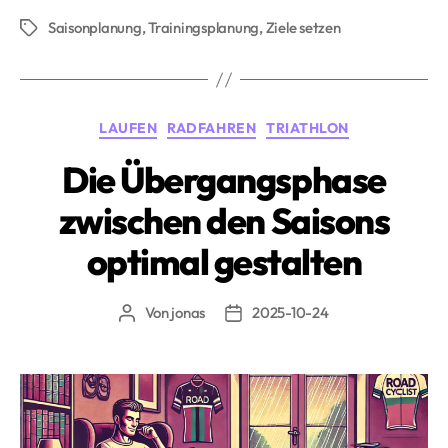
und
Saisonplanung
,
Trainingsplanung
,
Ziele setzen
Alltag:
Schlagwörter
So
planst
du
Kategorien
LAUFEN
RADFAHREN
TRIATHLON
deine
Saison
Die Übergangsphase
smart
zwischen den Saisons
mit
2PEAK»
optimal gestalten
Von
jonas
2025-10-24
Beitragsautor
Beitragsdatum