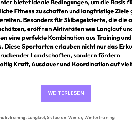
nter bietet ideale Bedingungen, um die Basis f
iche Fitness zu schaffen und langfristige Ziele 
ereiten. Besonders für Skibegeisterte, die die 
schätzen, eröffnen Aktivitäten wie Langlauf un
ren eine perfekte Kombination aus Training und
. Diese Sportarten erlauben nicht nur das Erk
ruckender Landschaften, sondern fördern
eitig Kraft, Ausdauer und Koordination auf viel
«Langlauf
WEITERLESEN
und
Skitouren:
Winterliche
nativtraining
,
Langlauf
,
Skitouren
,
Winter
,
Wintertraining
rter
Trainingserleb