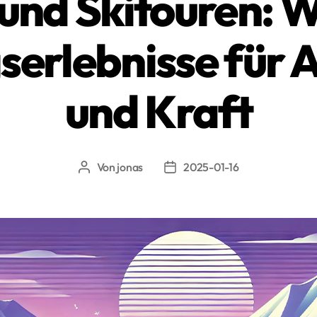
und Skitouren: W
serlebnisse für
und Kraft
Von
jonas
2025-01-16
Beitragsautor
Beitragsdatum