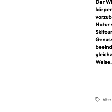
Der Wi
körperl
vorzub
Natur 
Skitou
Genuss
beeind
gleichz
Weise.
Alter
Schlagwö