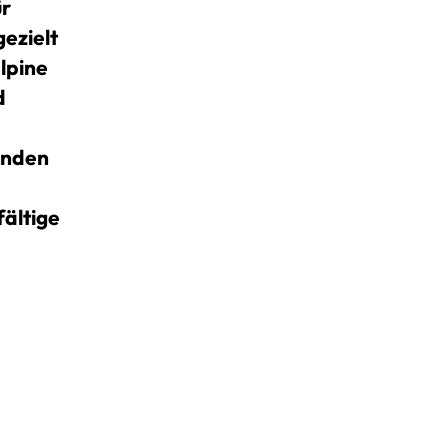
ür
gezielt
alpine
d
unden
fältige
nisse