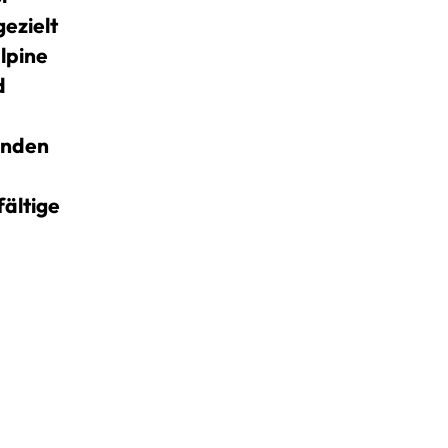
gezielt
alpine
d
unden
fältige