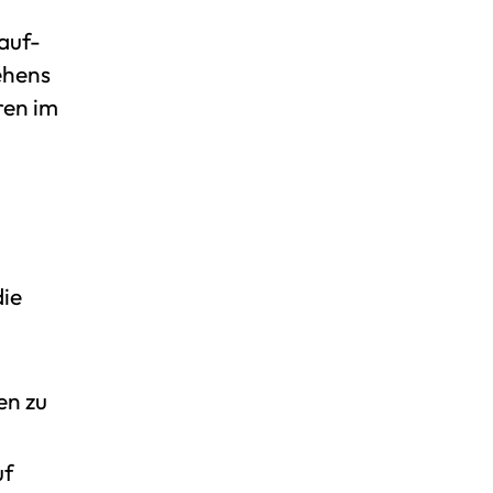
auf-
ehens
ren im
ie
en zu
uf