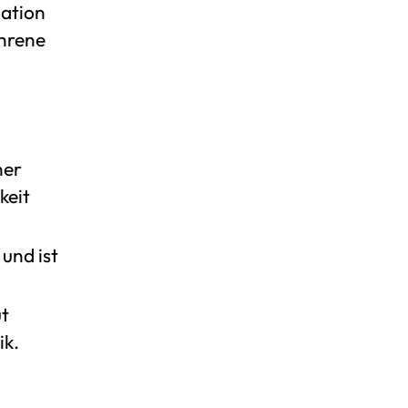
nation
ahrene
ner
keit
und ist
ut
ik.