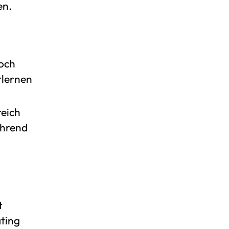
en.
noch
rlernen
reich
ährend
t
ating