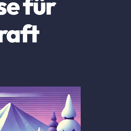
se für
raft