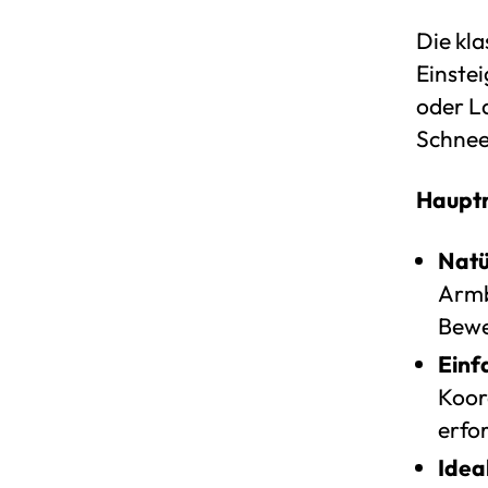
Die kla
Einste
oder La
Schnee,
Haupt
Natü
Armb
Bewe
Einf
Koor
erfo
Idea