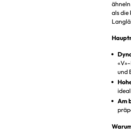
ähneln
als die
Langläu
Haupt
Dyna
«V»-
und 
Hohe
idea
Am b
präpa
Warum 