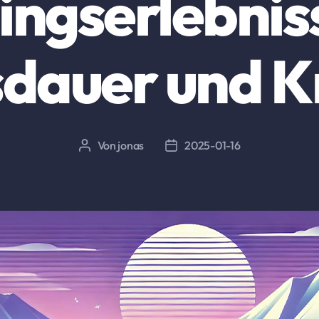
ingserlebnis
dauer und K
Von
jonas
2025-01-16
Beitragsautor
Beitragsdatum