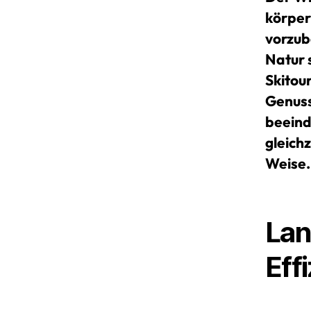
körperl
vorzub
Natur 
Skitou
Genuss
beeind
gleichz
Weise.
Lan
Eff