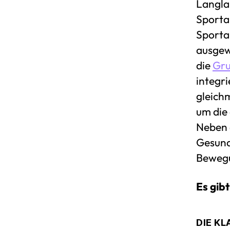
Langla
Sporta
Sportar
ausgew
die
Gru
integr
gleich
um die
Neben d
Gesund
Bewegu
Es gib
DIE K