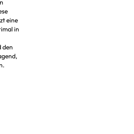
en
ese
zt eine
imal in
d den
agend,
n.