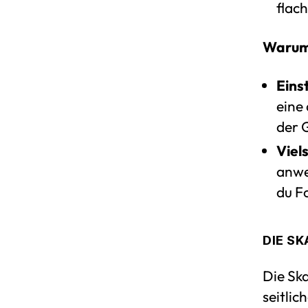
flac
Warum 
Eins
eine
der 
Viels
anwe
du F
DIE S
Die Ska
seitlic