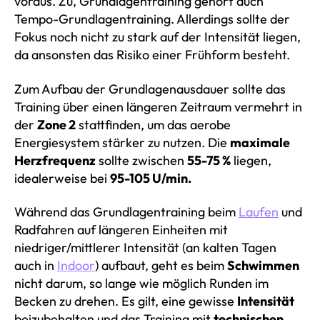
voraus. Zu, Grundlagentraining gehört auch
Tempo-Grundlagentraining. Allerdings sollte der
Fokus noch nicht zu stark auf der Intensität liegen,
da ansonsten das Risiko einer Frühform besteht.
Zum Aufbau der Grundlagenausdauer sollte das
Training über einen längeren Zeitraum vermehrt in
der
Zone 2
stattfinden, um das aerobe
Energiesystem stärker zu nutzen. Die
maximale
Herzfrequenz
sollte zwischen
55-75 %
liegen,
idealerweise bei
95-105 U/min.
Während das Grundlagentraining beim
Laufen
und
Radfahren auf längeren Einheiten mit
niedriger/mittlerer Intensität (an kalten Tagen
auch in
Indoor
) aufbaut, geht es beim
Schwimmen
nicht darum, so lange wie möglich Runden im
Becken zu drehen. Es gilt, eine gewisse
Intensität
beizubehalten und das Training mit
technischen