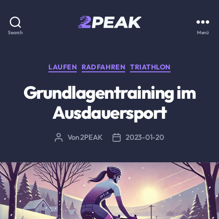
2PEAK
Search
Menü
Wissensbasis
Kategorien
LAUFEN
RADFAHREN
TRIATHLON
Grundlagentraining im
Ausdauersport
Von
2PEAK
2023-01-20
Beitragsautor
Beitragsdatum