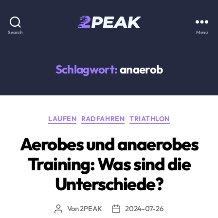
2PEAK
Search
Menü
Wissensbasis
Schlagwort:
anaerob
Kategorien
LAUFEN
RADFAHREN
TRIATHLON
Aerobes und anaerobes
Training: Was sind die
Unterschiede?
Von
2PEAK
2024-07-26
Beitragsautor
Beitragsdatum