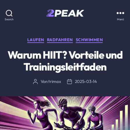
2PEAK
Search
Menü
Wissensbasis
Kategorien
LAUFEN
RADFAHREN
SCHWIMMEN
Warum HIIT? Vorteile und
Trainingsleitfaden
Von
trimax
2025-03-14
Beitragsautor
Beitragsdatum