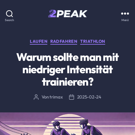
2PEAK
Search
Menü
Wissensbasis
Kategorien
LAUFEN
RADFAHREN
TRIATHLON
Warum sollte man mit
niedriger Intensität
trainieren?
Von
trimax
2025-02-24
Beitragsautor
Beitragsdatum