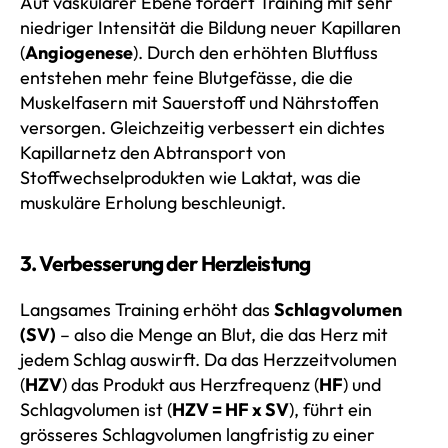
Auf vaskulärer Ebene fördert Training mit sehr
niedriger Intensität die Bildung neuer Kapillaren
(
Angiogenese
). Durch den erhöhten Blutfluss
entstehen mehr feine Blutgefässe, die die
Muskelfasern mit Sauerstoff und Nährstoffen
versorgen. Gleichzeitig verbessert ein dichtes
Kapillarnetz den Abtransport von
Stoffwechselprodukten wie Laktat, was die
muskuläre Erholung beschleunigt.
3. Verbesserung der Herzleistung
Langsames Training erhöht das
Schlagvolumen
(SV)
– also die Menge an Blut, die das Herz mit
jedem Schlag auswirft. Da das Herzzeitvolumen
(
HZV
) das Produkt aus Herzfrequenz (
HF
) und
Schlagvolumen ist (
HZV = HF x SV
), führt ein
grösseres Schlagvolumen langfristig zu einer