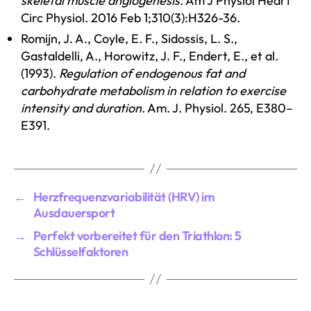
skeletal muscle angiogenesis.
Am J Physiol Heart
Circ Physiol. 2016 Feb 1;310(3):H326-36.
Romijn, J. A., Coyle, E. F., Sidossis, L. S.,
Gastaldelli, A., Horowitz, J. F., Endert, E., et al.
(1993).
Regulation of endogenous fat and
carbohydrate metabolism in relation to exercise
intensity and duration.
Am. J. Physiol. 265, E380–
E391.
←
Herzfrequenzvariabilität (HRV) im
Ausdauersport
→
Perfekt vorbereitet für den Triathlon: 5
Schlüsselfaktoren