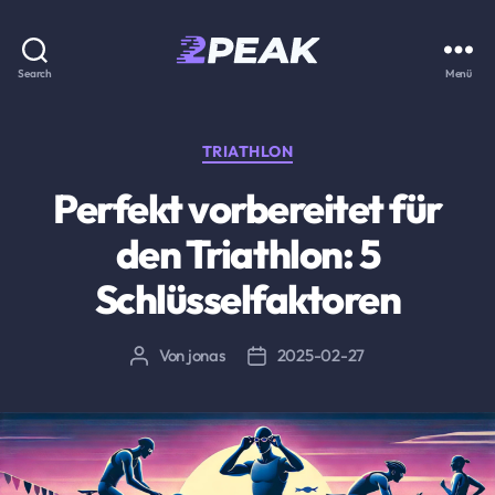
2PEAK
Search
Menü
Wissensbasis
Kategorien
TRIATHLON
Perfekt vorbereitet für
den Triathlon: 5
Schlüsselfaktoren
Von
jonas
2025-02-27
Beitragsautor
Beitragsdatum