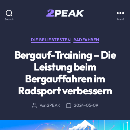
2PEAK
Search
Menü
Wissensbasis
Kategorien
DIE BELIEBTESTEN
RADFAHREN
Bergauf-Training – Die
Leistung beim
Bergauffahren im
Radsport verbessern
Von
2PEAK
2024-05-09
Beitragsautor
Beitragsdatum