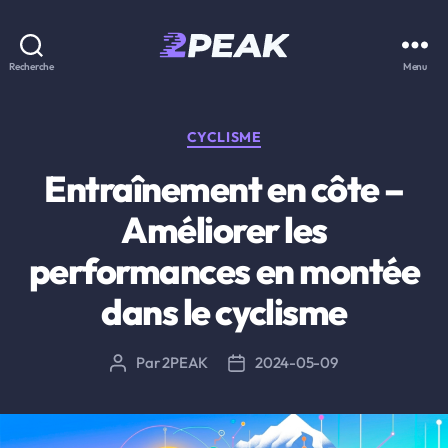
2PEAK
Recherche
Menu
Knowledge
Base
Catégories
CYCLISME
Entraînement en côte –
Améliorer les
performances en montée
dans le cyclisme
Par
2PEAK
2024-05-09
Auteur
Date
de
de
l’article
l’article