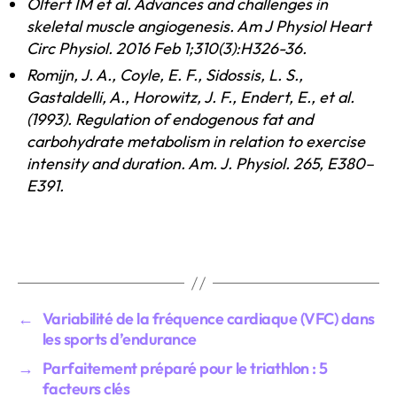
Olfert IM et al. Advances and challenges in
skeletal muscle angiogenesis. Am J Physiol Heart
Circ Physiol. 2016 Feb 1;310(3):H326-36.
Romijn, J. A., Coyle, E. F., Sidossis, L. S.,
Gastaldelli, A., Horowitz, J. F., Endert, E., et al.
(1993). Regulation of endogenous fat and
carbohydrate metabolism in relation to exercise
intensity and duration. Am. J. Physiol. 265, E380–
E391.
←
Variabilité de la fréquence cardiaque (VFC) dans
les sports d’endurance
→
Parfaitement préparé pour le triathlon : 5
facteurs clés