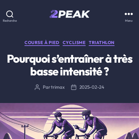
2PEAK
Recherche
Menu
Knowledge
Base
Catégories
COURSE À PIED
CYCLISME
TRIATHLON
Pourquoi s’entraîner à très
basse intensité ?
Par
trimax
2025-02-24
Auteur
Date
de
de
l’article
l’article