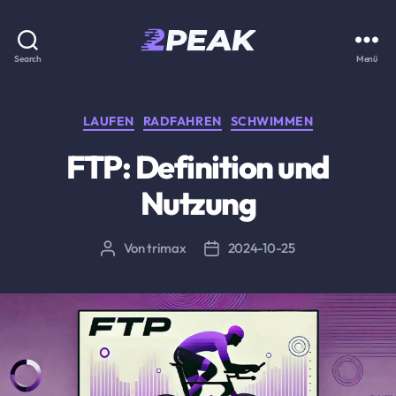
2PEAK
Search
Menü
Wissensbasis
Kategorien
LAUFEN
RADFAHREN
SCHWIMMEN
FTP: Definition und
Nutzung
Von
trimax
2024-10-25
Beitragsautor
Beitragsdatum