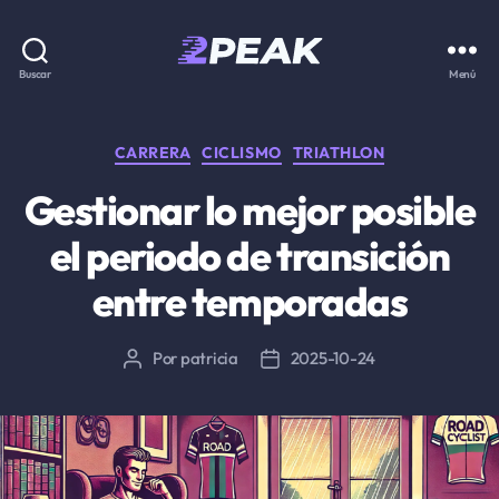
2PEAK
Buscar
Menú
Knowledge
Base
Categorías
CARRERA
CICLISMO
TRIATHLON
Gestionar lo mejor posible
el periodo de transición
entre temporadas
Por
patricia
2025-10-24
Autor
Fecha
de
de
la
la
entrada
entrada