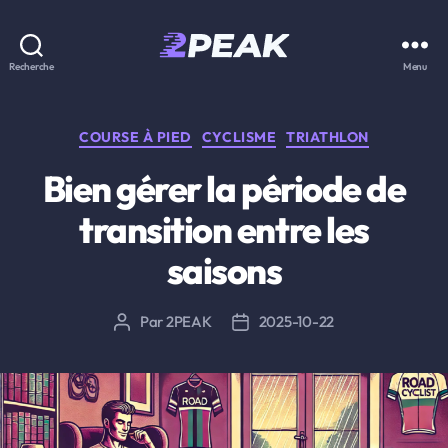
2PEAK
Recherche
Menu
Knowledge
Base
Catégories
COURSE À PIED
CYCLISME
TRIATHLON
Bien gérer la période de
transition entre les
saisons
Par
2PEAK
2025-10-22
Auteur
Date
de
de
l’article
l’article