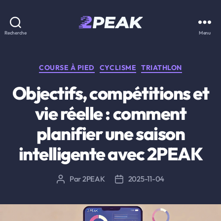
2PEAK
Recherche
Menu
Knowledge
Base
Catégories
COURSE À PIED
CYCLISME
TRIATHLON
Objectifs, compétitions et
vie réelle : comment
planifier une saison
intelligente avec 2PEAK
Par
2PEAK
2025-11-04
Auteur
Date
de
de
l’article
l’article