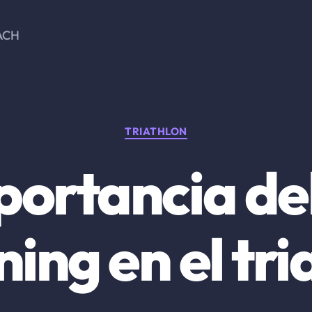
ACH
Categorías
TRIATHLON
portancia del
ning en el tri