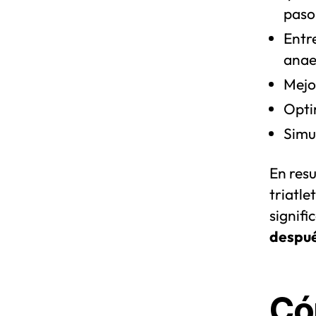
paso 
Entr
anae
Mejor
Optim
Simul
En res
triatle
signifi
despué
Có