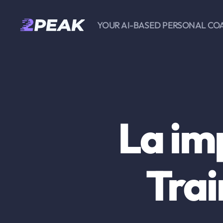
YOUR AI-BASED PERSONAL CO
2PEAK
Knowledge
Base
La im
Trai