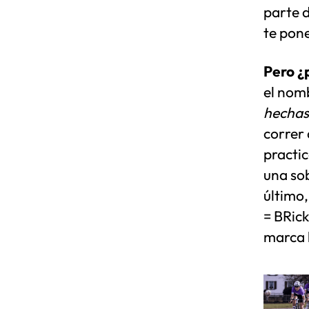
parte d
te pone
Pero ¿p
el nom
hechas 
correr 
practic
una so
último
= BRick
marca l