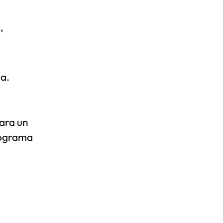
,
da.
ara un
programa