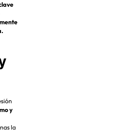
clave
e
amente
a.
y
esión
smo y
nas la