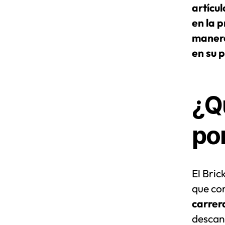
artícul
en la 
manera
en su 
¿Qu
por
El Bric
que com
carrer
descans