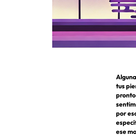
Alguna
tus pie
pronto
sentim
por es
especí
ese mom