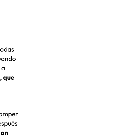
todas
cuando
 a
, que
romper
después
son