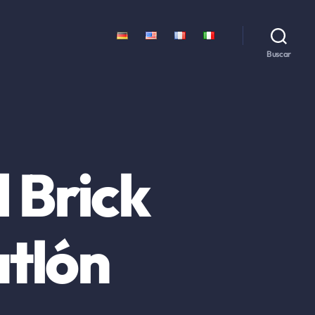
Buscar
 Brick
atlón