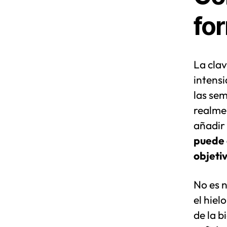
fo
La clav
intensi
las se
realme
añadir 
puede 
objeti
No es 
el hiel
de la b