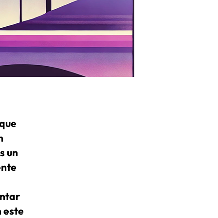
 que
n
s un
ente
ontar
n este