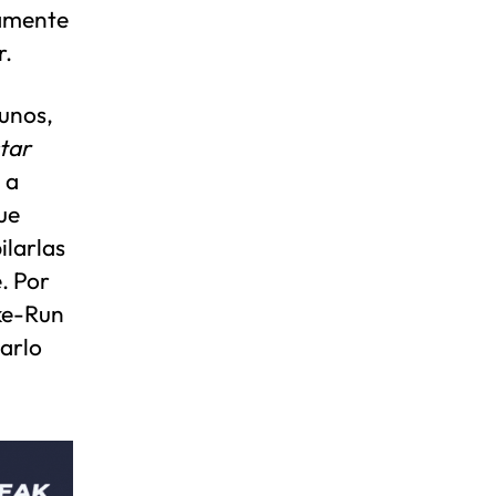
tamente
r.
gunos,
star
 a
ue
ilarlas
. Por
ike-Run
narlo