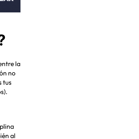
?
entre la
ión no
s tus
s).
plina
ién al