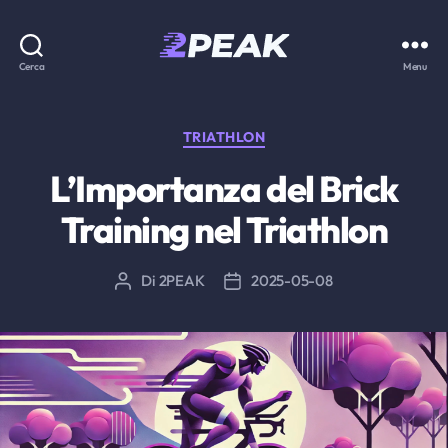
2PEAK
Cerca
Menu
Knowledge
Base
Categorie
TRIATHLON
L’Importanza del Brick
Training nel Triathlon
Di
2PEAK
2025-05-08
Autore
Data
articolo
dell'articolo