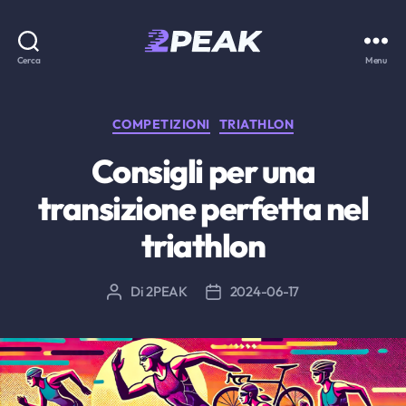
2PEAK
Cerca
Menu
Knowledge
Base
Categorie
COMPETIZIONI
TRIATHLON
Consigli per una
transizione perfetta nel
triathlon
Di
2PEAK
2024-06-17
Autore
Data
articolo
dell'articolo