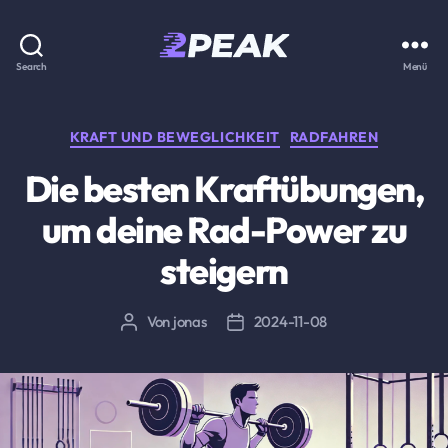
2PEAK
Search
Menü
Wissensbasis
Kategorien
KRAFT UND BEWEGLICHKEIT
RADFAHREN
Die besten Kraftübungen,
um deine Rad-Power zu
steigern
Von
jonas
2024-11-08
Beitragsautor
Beitragsdatum