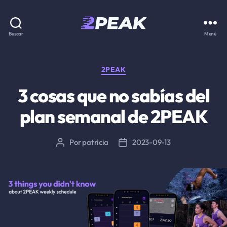
2PEAK
Buscar
Menú
Knowledge
Base
Categorías
2PEAK
3 cosas que no sabías del
plan semanal de 2PEAK
Por
patricia
2023-09-13
Autor
Fecha
de
de
la
la
entrada
entrada