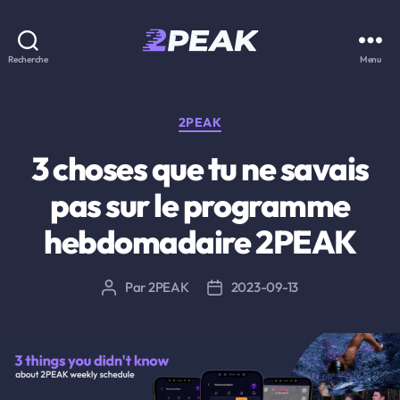
2PEAK
Recherche
Menu
Knowledge
Base
Catégories
2PEAK
3 choses que tu ne savais
pas sur le programme
hebdomadaire 2PEAK
Par
2PEAK
2023-09-13
Auteur
Date
de
de
l’article
l’article