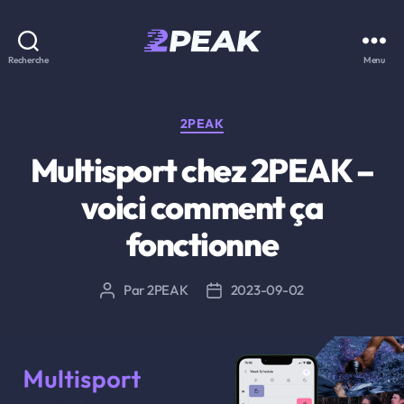
2PEAK
Recherche
Menu
Knowledge
Base
Catégories
2PEAK
Multisport chez 2PEAK –
voici comment ça
fonctionne
Par
2PEAK
2023-09-02
Auteur
Date
de
de
l’article
l’article