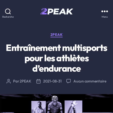
2PEAK
Recherche
Menu
Knowledge
Base
Catégories
2PEAK
Entraînement multisports
pour les athlètes
d’endurance
sur
Par
2PEAK
2021-08-31
Aucun commentaire
Auteur
Date
Ent
de
de
mult
l’article
l’article
pou
les
athl