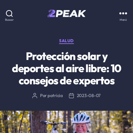
2PEAK
Buscar
Menú
Knowledge
Base
Categorías
SALUD
Protección solar y
deportes al aire libre: 10
consejos de expertos
Por
patricia
2023-08-07
Autor
Fecha
de
de
la
la
entrada
entrada