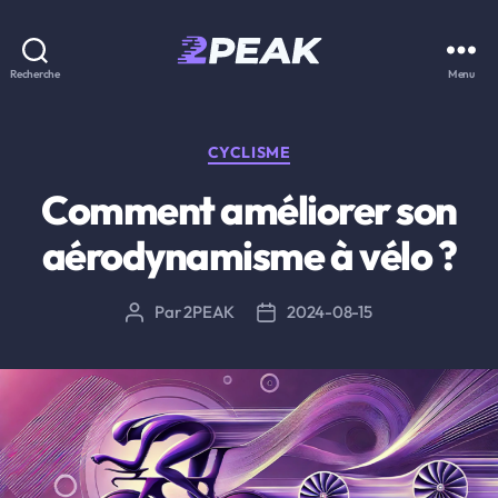
2PEAK
Recherche
Menu
Knowledge
Base
Catégories
CYCLISME
Comment améliorer son
aérodynamisme à vélo ?
Par
2PEAK
2024-08-15
Auteur
Date
de
de
l’article
l’article