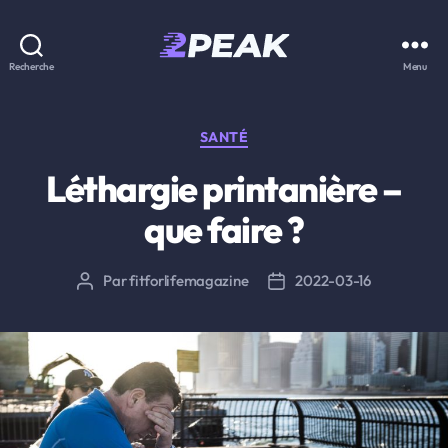
2PEAK
Recherche
Menu
Knowledge
Base
Catégories
SANTÉ
Léthargie printanière –
que faire ?
Par
fitforlifemagazine
2022-03-16
Auteur
Date
de
de
l’article
l’article