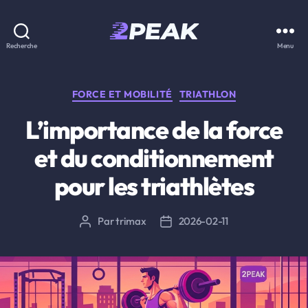
2PEAK
Recherche
Menu
Knowledge
Base
Catégories
FORCE ET MOBILITÉ
TRIATHLON
L’importance de la force
et du conditionnement
pour les triathlètes
Par
trimax
2026-02-11
Auteur
Date
de
de
l’article
l’article