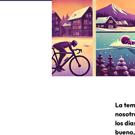
La tem
nosotro
los dí
bueno,