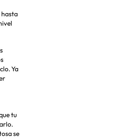
 hasta
nivel
s
os
clo. Ya
er
que tu
arlo.
tosa se