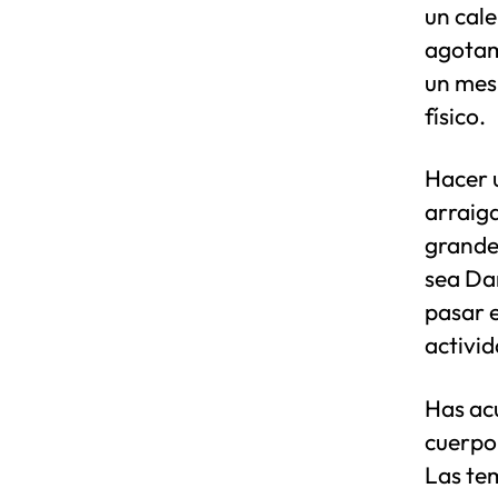
un cale
agotam
un mes,
físico.
Hacer u
arraiga
grandes
sea Da
pasar e
activid
Has ac
cuerpo
Las tem