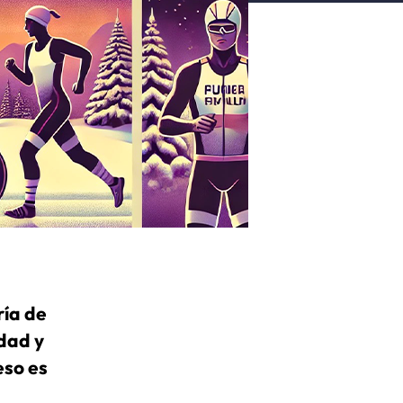
ría de
edad y
eso es