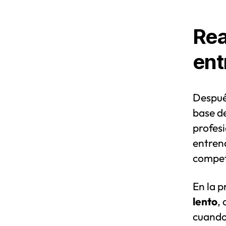
Rea
ent
Despué
base de
profesi
entrena
competi
En la p
lento
, 
cuando 