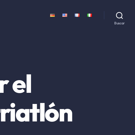
Buscar
 el
riatlón