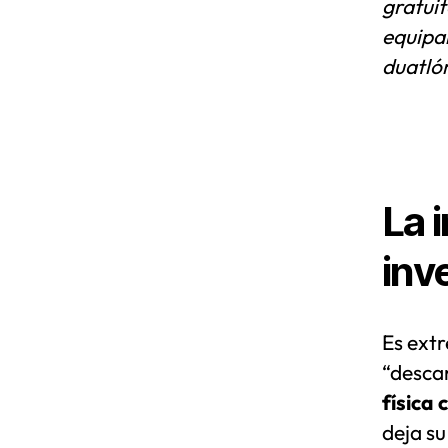
gratuit
equipam
duatló
La 
inv
Es ext
“desca
física
deja su