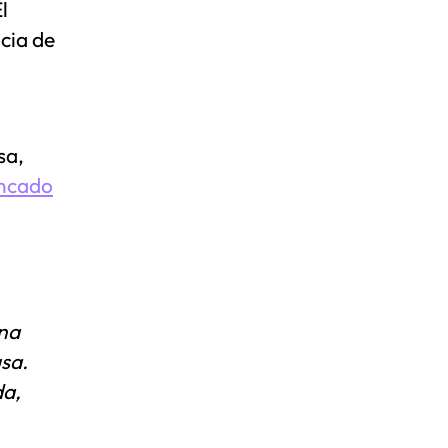
El
cia de
sa,
ncado
una
sa.
da,