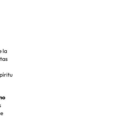
 la
stas
píritu
tmo
s
te