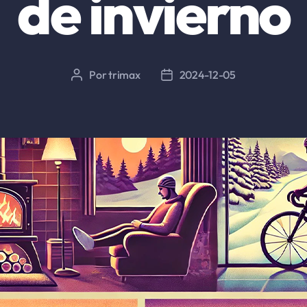
de invierno
Por
trimax
2024-12-05
Autor
Fecha
de
de
la
la
entrada
entrada