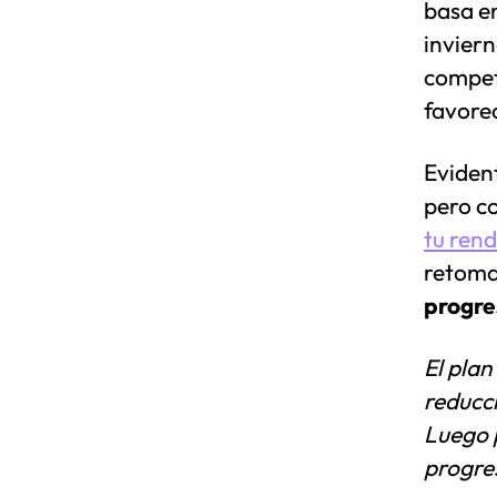
basa e
inviern
compet
favore
Eviden
pero co
tu ren
retoma
progre
El pla
reducci
Luego p
progre