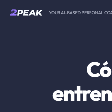
YOUR AI-BASED PERSONAL CO
2PEAK
Knowledge
Base
Có
entren