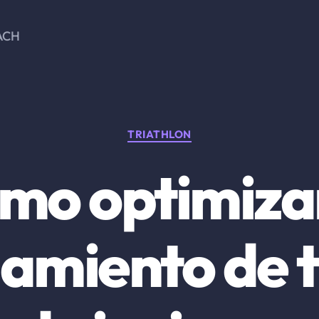
ACH
Categorías
TRIATHLON
mo optimizar
amiento de t