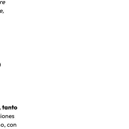
re
e,
o
 tanto
ciones
ho, con