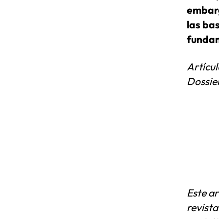
embarg
las ba
fundam
Artícu
Dossie
Este a
revista