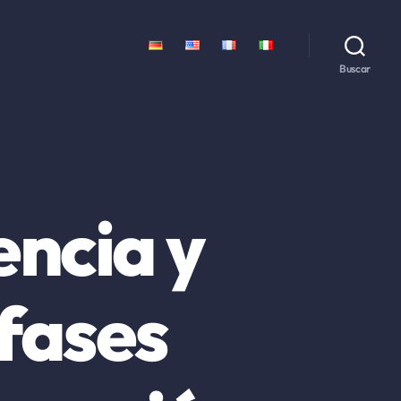
Buscar
encia y
 fases