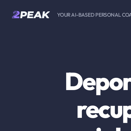
YOUR AI-BASED PERSONAL CO
2PEAK
Knowledge
Base
Deport
recup