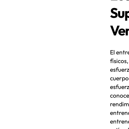
Su
Ve
El entr
físicos
esfuer
cuerpo 
esfuer
conoce
rendimi
entren
entrena