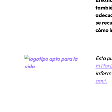
tambié
adecua
se rec
cómo la
Esta pu
FITfor
informa
aquí.