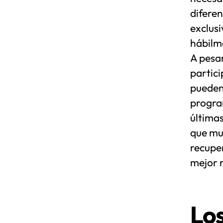
diferen
exclusi
hábilme
A pesar
partic
pueden
progra
últimas
que muc
recupe
mejor 
Lo