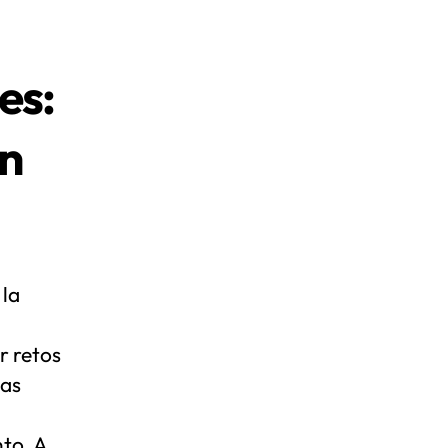
es:
un
 la
r retos
tas
to. A