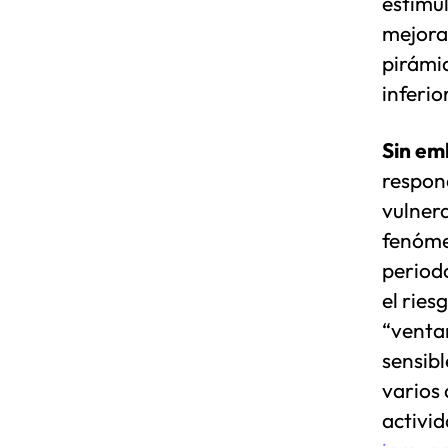
estímu
mejora
pirámid
inferio
Sin em
respond
vulner
fenóme
period
el ries
“ventan
sensib
varios 
activi