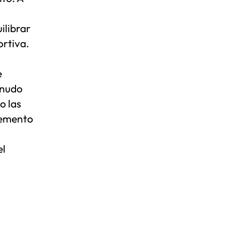
ilibrar
ortiva.
e
enudo
o las
elemento
el