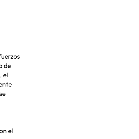
fuerzos
a de
, el
iente
se
on el