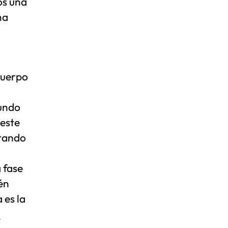
os una
na
 cuerpo
gundo
 este
ntando
 fase
én
 es la
a