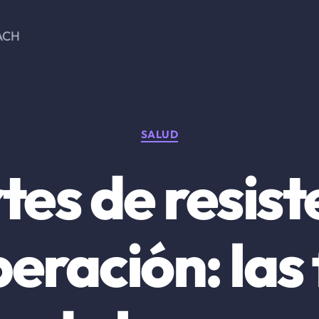
ACH
Categorías
SALUD
es de resist
eración: las