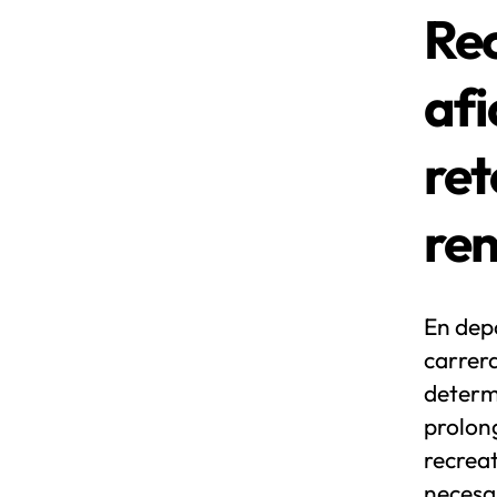
Rec
afi
ret
re
En depo
carrera
determ
prolong
recreat
necesa