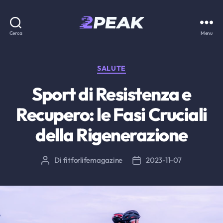
2PEAK
Cerca
Menu
Knowledge
Base
Categorie
SALUTE
Sport di Resistenza e
Recupero: le Fasi Cruciali
della Rigenerazione
Di
fitforlifemagazine
2023-11-07
Autore
Data
articolo
dell'articolo