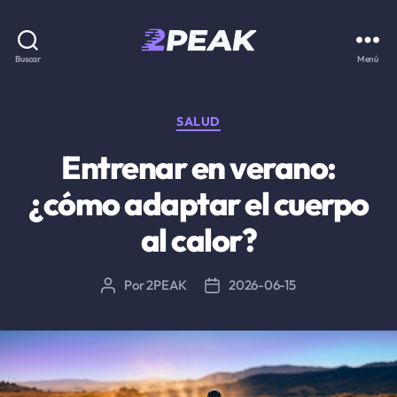
2PEAK
Buscar
Menú
Knowledge
Base
Categorías
SALUD
Entrenar en verano:
¿cómo adaptar el cuerpo
al calor?
Por
2PEAK
2026-06-15
Autor
Fecha
de
de
la
la
entrada
entrada