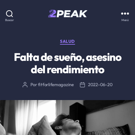
2PEAK
Buscar
Menú
Knowledge
Base
Categorías
SALUD
Falta de sueño, asesino
del rendimiento
Por
fitforlifemagazine
2022-06-20
Autor
Fecha
de
de
la
la
entrada
entrada