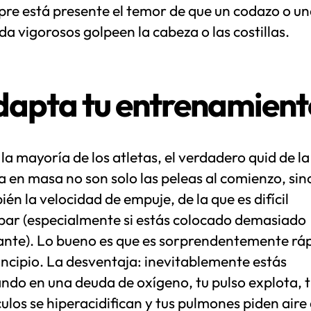
pre está presente el temor de que un codazo o u
a vigorosos golpeen la cabeza o las costillas.
apta tu entrenamient
la mayoría de los atletas, el verdadero quid de la
a en masa no son solo las peleas al comienzo, sin
én la velocidad de empuje, de la que es difícil
par (especialmente si estás colocado demasiado
ante). Lo bueno es que es sorprendentemente rá
incipio. La desventaja: inevitablemente estás
ndo en una deuda de oxígeno, tu pulso explota, t
los se hiperacidifican y tus pulmones piden aire