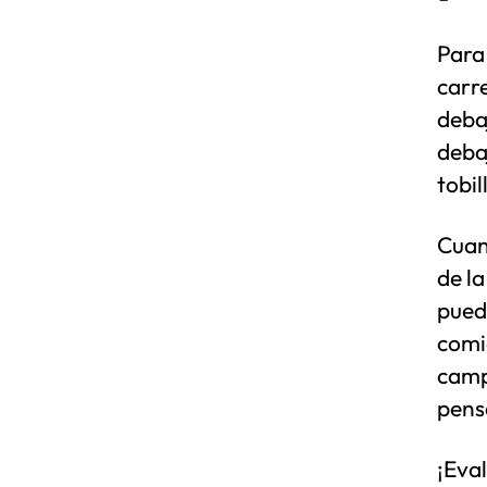
Para 
carr
debaj
deba
tobi
Cuan
de l
pued
comi
camp
pens
¡Eva