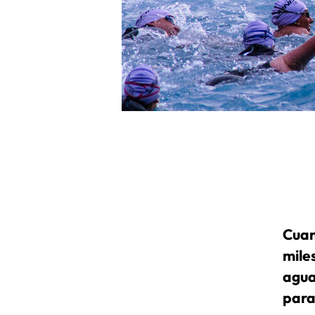
Cuan
mile
agua
para