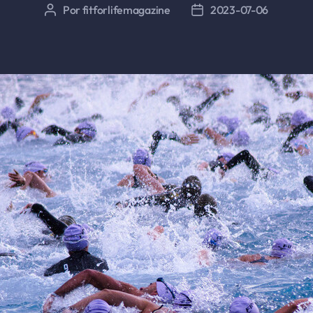
Por
fitforlifemagazine
2023-07-06
Autor
Fecha
de
de
la
la
entrada
entrada