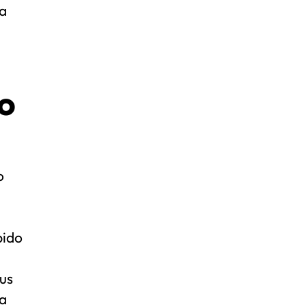
na
o
o
pido
us
 a