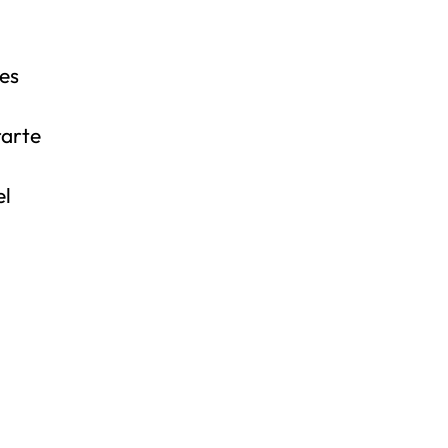
es
rarte
el