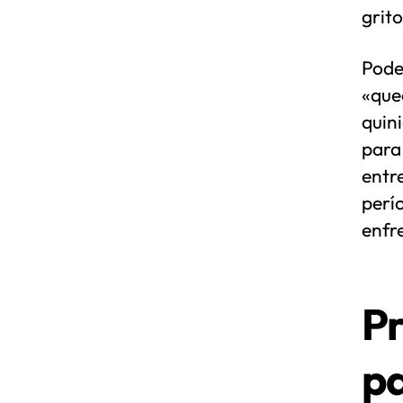
grito
Pode
«que
quin
para 
entr
perí
enfr
Pr
pa