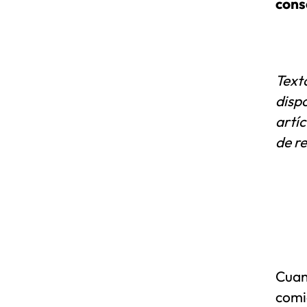
cons
Text
dispo
artí
de re
Cuan
comi