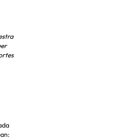
estra
eer
ortes
nada
ean: