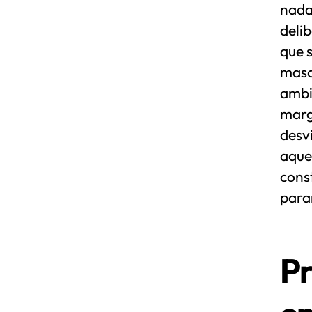
nada
deli
que s
masa
ambi
marg
desvi
aque
cons
parar
Pr