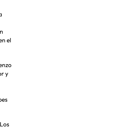
a
ón
en el
ienzo
r y
bes
 Los