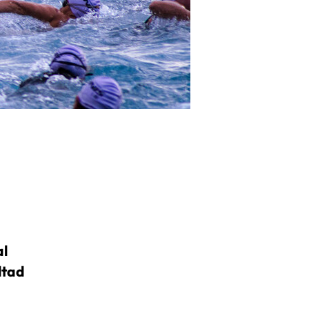
al
ltad