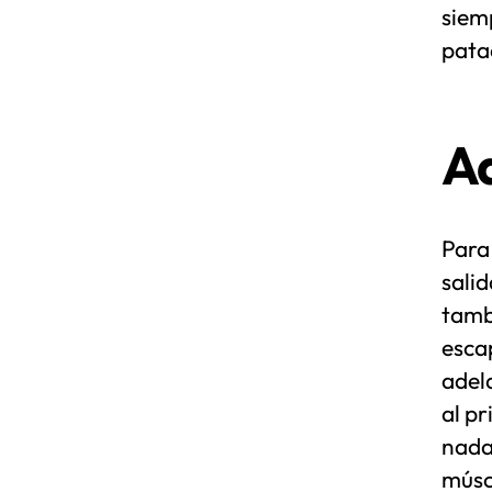
siem
patad
Ad
Para 
salid
tambi
esca
adel
al pr
nada
múscu