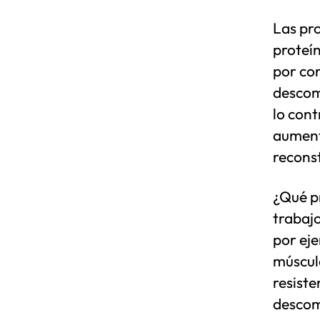
Las pro
proteí
por com
descom
lo cont
aument
reconst
¿Qué p
trabajo
por ej
múscul
resiste
descom