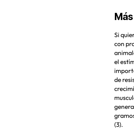
Más 
Si quie
con pro
animale
el est
import
de res
crecimi
muscul
genera
gramos
(3).