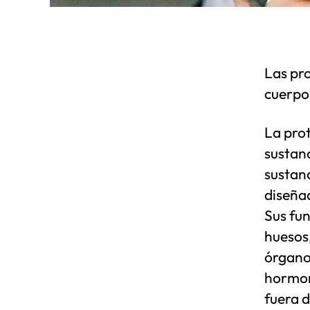
Las pr
cuerpo 
La prot
sustan
sustanc
diseña
Sus fu
huesos
órganos
hormon
fuera d