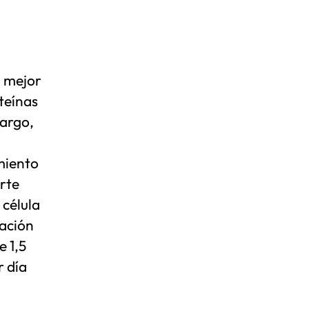
á mejor
teínas
bargo,
miento
rte
 célula
ación
 1,5
r día