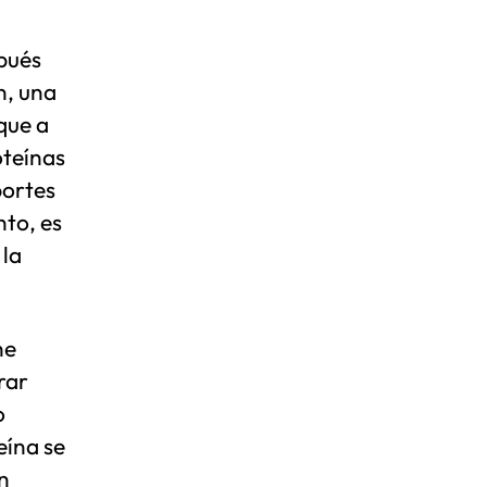
pués
n, una
que a
oteínas
portes
nto, es
 la
ne
rar
o
eína se
n