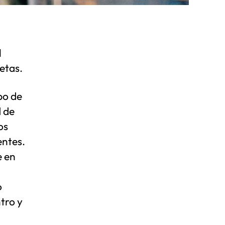
l
etas.
po de
 de
os
entes.
e en
o
tro y