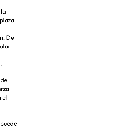
 la
mplaza
n. De
cular
.
 de
erza
 el
 puede