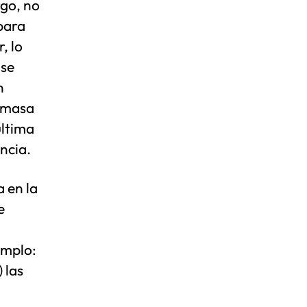
go, no
para
, lo
 se
n
a masa
última
ncia.
a en la
e
i
emplo:
 las