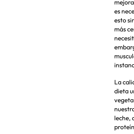
mejora
es nec
esto si
más cer
necesit
embarg
muscul
instanc
La cali
dieta 
vegetal
nuestra
leche, 
proteí