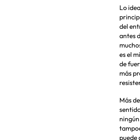
Lo idea
princi
del ent
antes d
muchos 
es el m
de fuer
más pr
resiste
Más de
sentid
ningún
tampoc
puede 