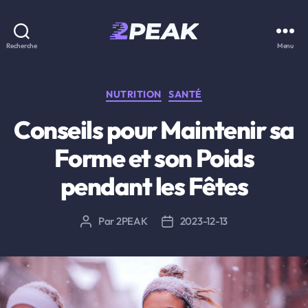
2PEAK
Recherche
Menu
Knowledge
Base
Catégories
NUTRITION
SANTÉ
Conseils pour Maintenir sa
Forme et son Poids
pendant les Fêtes
Par
2PEAK
2023-12-13
Auteur
Date
de
de
l’article
l’article