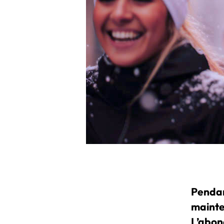
Pendant
mainten
L’abon