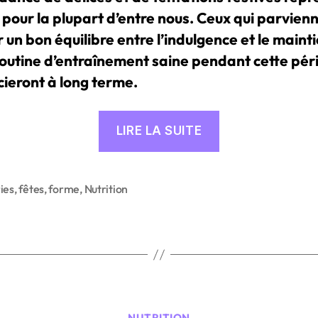
 pour la plupart d’entre nous. Ceux qui parvien
 un bon équilibre entre l’indulgence et le maint
routine d’entraînement saine pendant cette pér
cieront à long terme.
« Conseils
LIRE LA SUITE
pour
Maintenir
sa
ies
,
fêtes
,
forme
,
Nutrition
s
Forme
et
son
Poids
pendant
Catégories
NUTRITION