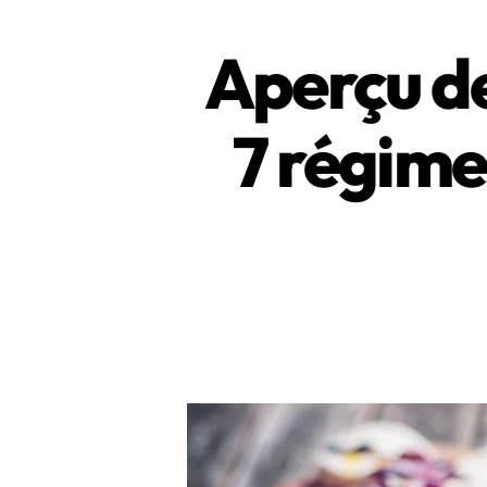
Aperçu de
7 régime