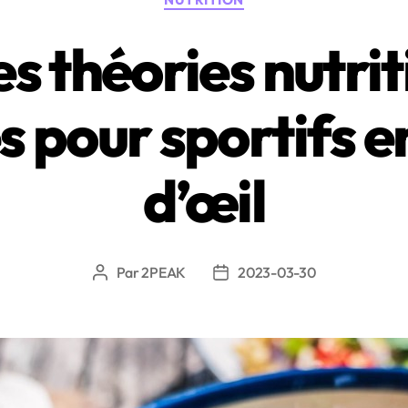
les
Fêtes »
s théories nutriti
s pour sportifs e
d’œil
Par
2PEAK
2023-03-30
Auteur
Date
de
de
l’article
l’article