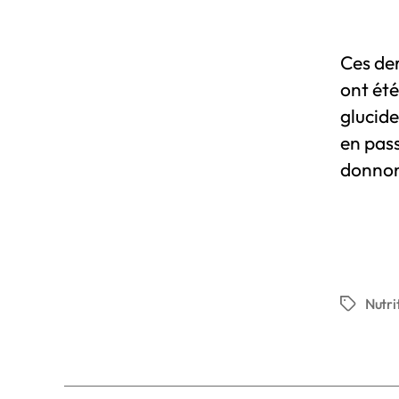
Ces de
ont été
glucide
en pass
donnons
Nutri
Étiquette