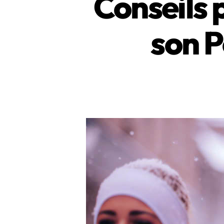
Conseils 
son P