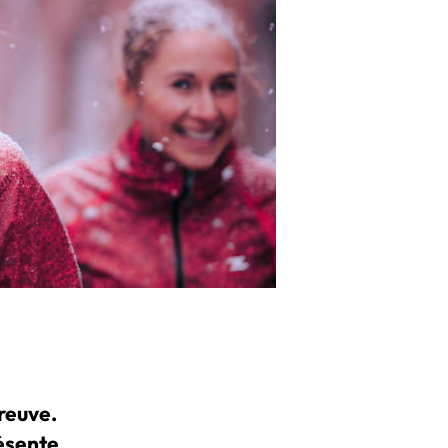
preuve.
résente