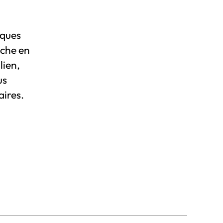
iques
iche en
lien,
us
aires.