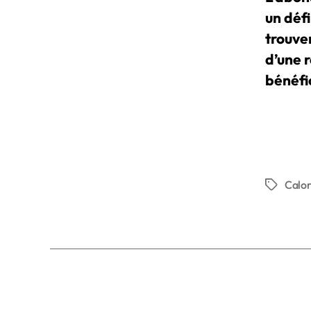
un défi
trouver
d’une 
bénéfi
Calor
Étiquette