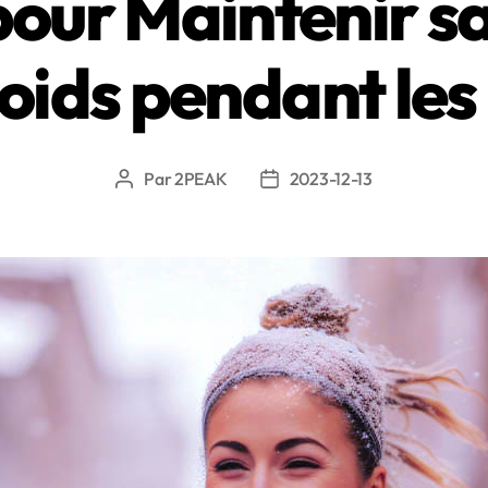
pour Maintenir s
oids pendant les
Par
2PEAK
2023-12-13
Auteur
Date
de
de
l’article
l’article