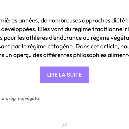
rnières années, de nombreuses approches diétét
 développées. Elles vont du régime traditionnel r
s pour les athlètes d’endurance au régime végéta
ant par le régime cétogène. Dans cet article, no
 un aperçu des différentes philosophies aliment
« Aperçu
LIRE LA SUITE
des
théories
nutritionnelles
tion
,
régime
,
végétal
s
:
7
régimes