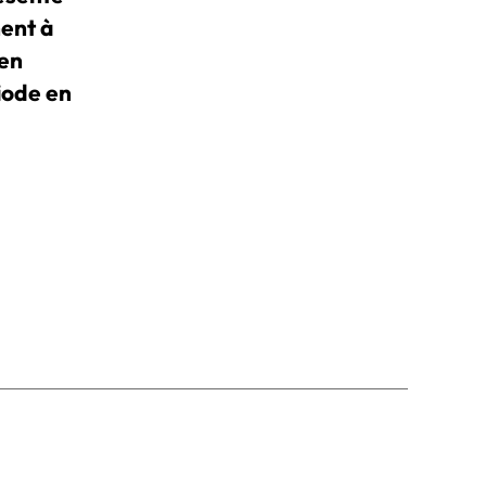
nent à
ien
iode en