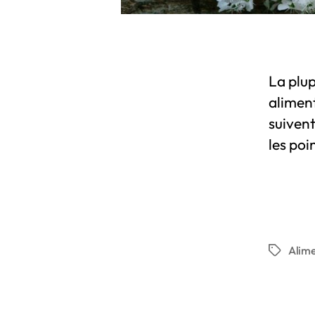
La plup
alimen
suivent
les poi
Alime
Étiquette