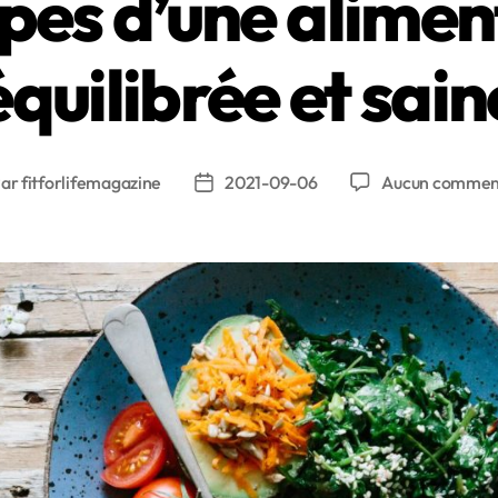
ipes d’une alimen
équilibrée et sain
Par
fitforlifemagazine
2021-09-06
Aucun commen
eur
Date
de
ticle
l’article