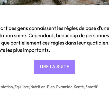
art des gens connaissent les règles de base d’un
tation saine. Cependant, beaucoup de personnes
 que partiellement ces règles dans leur quotidien.
nts les plus importants.
« Principes
LIRE LA SUITE
d’une
alimentation
équilibrée
ntation
,
Equilibre
,
Nutrition
,
Plan
,
Pyramide
,
Santé
,
Sportif
s
et
saine »