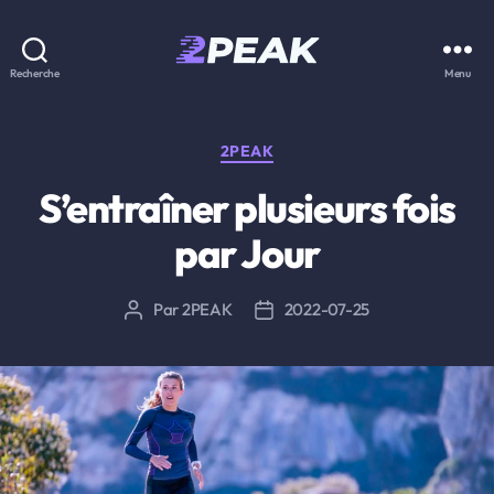
2PEAK
Recherche
Menu
Knowledge
Base
Catégories
2PEAK
S’entraîner plusieurs fois
par Jour
Par
2PEAK
2022-07-25
Auteur
Date
de
de
l’article
l’article