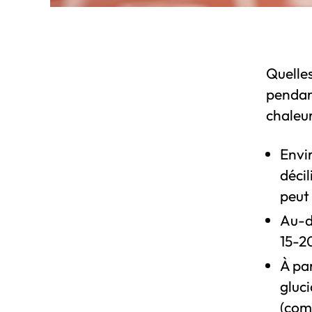
Quelles
pendan
chaleur
Envi
décil
peut 
Au-de
15-20
À par
gluc
(comm