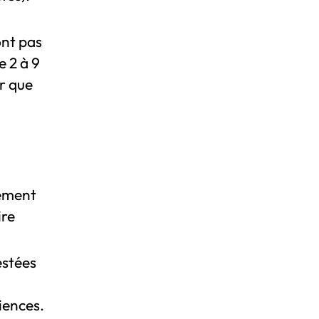
ont pas
 2 à 9
er que
lement
ire
estées
iences.