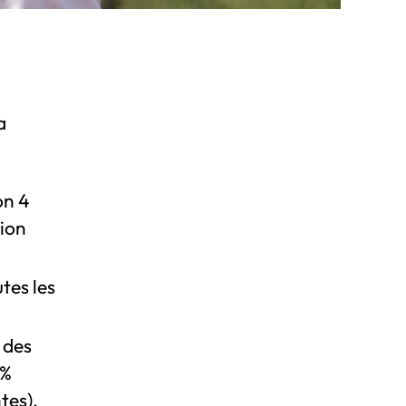
a
on 4
tion
tes les
 des
6%
tes).