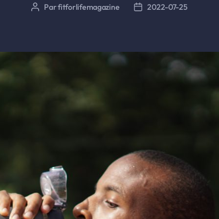
Par
fitforlifemagazine
2022-07-25
Auteur
Date
de
de
l’article
l’article