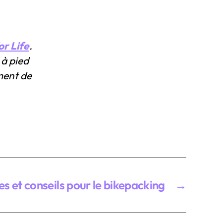
for Life
.
 à pied
ment de
s et conseils pour le bikepacking
→