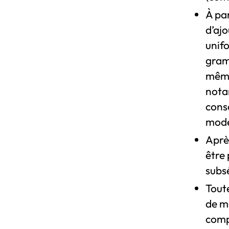
À par
d’aj
unif
gramm
même 
nota
cons
modé
Aprè
être
subs
Tout
de m
compé