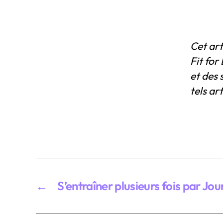
Cet art
Fit for
et des 
tels ar
←
S’entraîner plusieurs fois par Jou