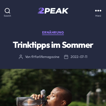
2PEAK
Search
Menü
Wissensbasis
Kategorien
ERNÄHRUNG
Trinktipps im Sommer
Von
fitforlifemagazine
2022-07-11
Beitragsautor
Beitragsdatum