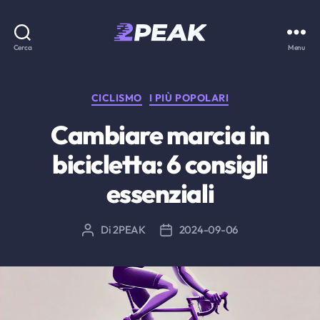
2PEAK
Cerca
Menu
Knowledge
Base
Categorie
CICLISMO
I PIÙ POPOLARI
Cambiare marcia in
bicicletta: 6 consigli
essenziali
Di
2PEAK
2024-09-06
Autore
Data
articolo
dell'articolo