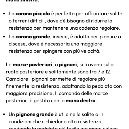
La
corona piccola
è perfetta per affrontare salite
o terreni difficili, dove c’è bisogno di ridurre la
resistenza per mantenere una cadenza regolare.
La
corona grande
, invece, è adatta per pianure o
discese, dove è necessaria una maggiore
resistenza per spingere con più velocità.
Le
marce posteriori
, o
pignoni
, si trovano sulla
ruota posteriore e solitamente sono tra 7 e 12.
Cambiare i pignoni permette di regolare più
finemente la resistenza, adattando la pedalata con
maggiore precisione. Il comando delle marce
posteriori è gestito con la
mano destra
.
Un
pignone grande
è utile nelle salite o in
condizioni che richiedono alta resistenza,
rendendo la pedalata più facile ma meno veloce.